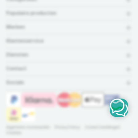
Populaire producten
Merken
Klantenservice
Diensten
Contact
Socials
Algemene voorwaarden
Privacy Policy
Cookie instellingen
Cookies