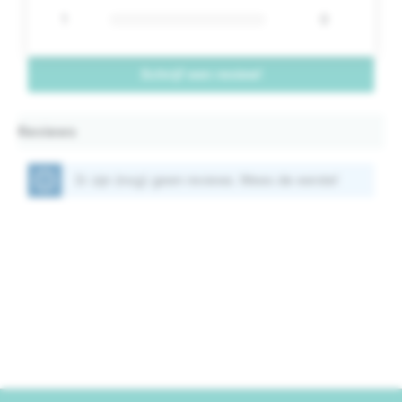
1
0
Schrijf een review!
Reviews
Er zijn (nog) geen reviews. Wees de eerste!