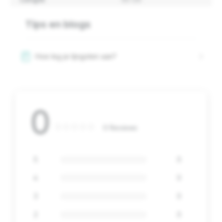
Tips en blogs
Hoe leg je lijngoten aan?
0
0 Reviews
5
0
4
0
3
0
2
0