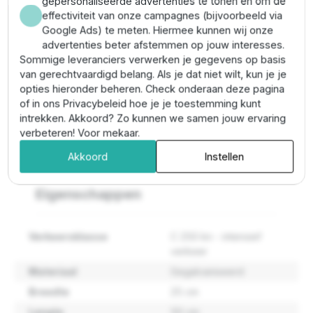
gepersonaliseerde advertenties te tonen en om de
Anrin mazenrooster gegalvaniseerd KE-200 L= 50
effectiviteit van onze campagnes (bijvoorbeeld via
CM - Klasse C
geschikt voor de polyesterbeton
Google Ads) te meten. Hiermee kunnen wij onze
goten uit de Anrin KE-200 serie. Dit rooster beschikt
advertenties beter afstemmen op jouw interesses.
over een snaplock bevestiging.
Sommige leveranciers verwerken je gegevens op basis
van gerechtvaardigd belang. Als je dat niet wilt, kun je je
Plus- en minpunten
opties hieronder beheren. Check onderaan deze pagina
of in ons Privacybeleid hoe je je toestemming kunt
intrekken. Akkoord? Zo kunnen we samen jouw ervaring
Geschikt voor zwaar verkeer
check
verbeteren! Voor mekaar.
Hoogwaardige kwaliteit
check
Akkoord
Instellen
Eigenschappen
Verkeersklasse
C 250 kn - intensief
verkeer
Materiaal
Gegalvaniseerd
Breedte
25 cm
Lengte
50 cm