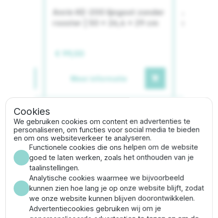
x & Seal
Anrin KE-200 lijngoot zonder
Anrin KE-
, crystal
rooster | 50 x 26,4 x 29 cm
rooster |
€ 99,00
€ 147,04
Meer informatie
Meer
Cookies
We gebruiken cookies om content en advertenties te
personaliseren, om functies voor social media te bieden
Gerelateerde categorieën
en om ons websiteverkeer te analyseren.
Functionele cookies die ons helpen om de website
Lijngoot
Lijngoot hulpstukken
goed te laten werken, zoals het onthouden van je
taalinstellingen.
Analytische cookies waarmee we bijvoorbeeld
kunnen zien hoe lang je op onze website blijft, zodat
Omschrijving
we onze website kunnen blijven doorontwikkelen.
Advertentiecookies gebruiken wij om je