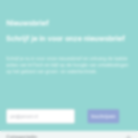
Nieuwsbrief
Schrijf je in voor onze nieuwsbrief
Schrijf je nu in voor onze nieuwsbrief en ontvang de laatste
acties van IrriTech en blijf op de hoogte van ontwikkelingen
op het gebied van groen- en watertechniek.
Inschrijven
Categorieën