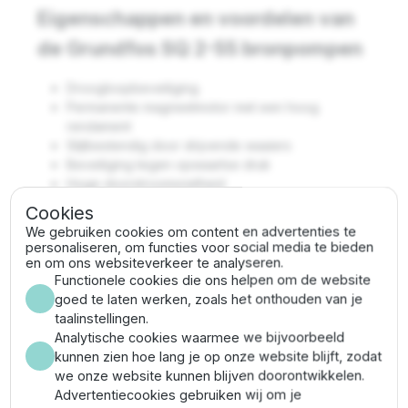
Eigenschappen en voordelen van
de Grundfos SQ 2-55 bronpompen
Droogloopbeveiliging
Permanente magneetmotor met een hoog
rendament
Slijtbestendig door drijvende waaiers
Beveiliging tegen opwaartse druk
Hoge doorstroomsnelheid
Soft-start voor minder motorslijtage
Cookies
Over- en onderspanningsbeveiliging
We gebruiken cookies om content en advertenties te
Beveiliging tegen overbelasting
personaliseren, om functies voor social media te bieden
Overtemperatuurbeveiliging
en om ons websiteverkeer te analyseren.
Functionele cookies die ons helpen om de website
Grundfos SQ 2-55 bronpomp
goed te laten werken, zoals het onthouden van je
taalinstellingen.
specificaties
Analytische cookies waarmee we bijvoorbeeld
kunnen zien hoe lang je op onze website blijft, zodat
Capaciteit gem. 2 M³/uur: 5,4 bar
we onze website kunnen blijven doorontwikkelen.
Materiaal: RVS AISI 304
Advertentiecookies gebruiken wij om je