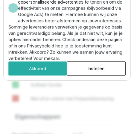
Lengte stroomkabel: 1,5 meter
gepersonaliseerde advertenties te tonen en om de
Vermogen: 0,7 Kw / 5,2 A
effectiviteit van onze campagnes (bijvoorbeeld via
Voltage: 220-240 V / 50/60 Hz
Google Ads) te meten. Hiermee kunnen wij onze
Diameter: 3"
advertenties beter afstemmen op jouw interesses.
Aantal trappen: 3
Sommige leveranciers verwerken je gegevens op basis
Aansluiting perszijde: rp 1 1/4"
van gerechtvaardigd belang. Als je dat niet wilt, kun je je
opties hieronder beheren. Check onderaan deze pagina
of in ons Privacybeleid hoe je je toestemming kunt
Plus- en minpunten
intrekken. Akkoord? Zo kunnen we samen jouw ervaring
verbeteren! Voor mekaar.
Duurzaam
check
Akkoord
Instellen
Bescherming tegen drooglopen
check
Softstart functie
check
Niet uit te voeren met frequentiebesturing
remove
Eigenschappen