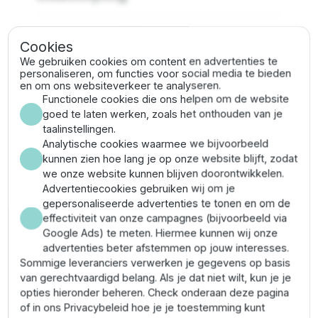
De
Hunter nozzle MP1000 rotator maroon
is
Cookies
geschikt voor montage op de Hunter PRO pop-up
We gebruiken cookies om content en advertenties te
sproeier serie. De nozzle heeft een instelbare
personaliseren, om functies voor social media te bieden
sproeihoek van 90°-210°. Hiermee kun je verschillende
en om ons websiteverkeer te analyseren.
landschappen in alle vormen efficiënt besproeien.
Functionele cookies die ons helpen om de website
Verder is de nozzle voorzien van een speciale functie
goed te laten werken, zoals het onthouden van je
die de nozzle beschermt tegen vuil en verstoppingen.
taalinstellingen.
Analytische cookies waarmee we bijvoorbeeld
De Hunter MP nozzles zijn ontworpen voor optimale
kunnen zien hoe lang je op onze website blijft, zodat
waterbesparing en gelijkmatige waterverdeling. De
we onze website kunnen blijven doorontwikkelen.
nozzles gebruiken van geavanceerde multi-stream
Advertentiecookies gebruiken wij om je
technologie, waardoor het water in meerdere stralen
gepersonaliseerde advertenties te tonen en om de
wordt verdeeld. Dit zorgt voor een efficiëntere
effectiviteit van onze campagnes (bijvoorbeeld via
beregening en een gezonder landschap.
Google Ads) te meten. Hiermee kunnen wij onze
advertenties beter afstemmen op jouw interesses.
Geschikt voor de waterleiding
Sommige leveranciers verwerken je gegevens op basis
van gerechtvaardigd belang. Als je dat niet wilt, kun je je
Door de zeer lage werkdruk en waterverbruik zijn de
opties hieronder beheren. Check onderaan deze pagina
MP nozzles geschikt voor installatie op het vaste
of in ons Privacybeleid hoe je je toestemming kunt
waterleidingnet.