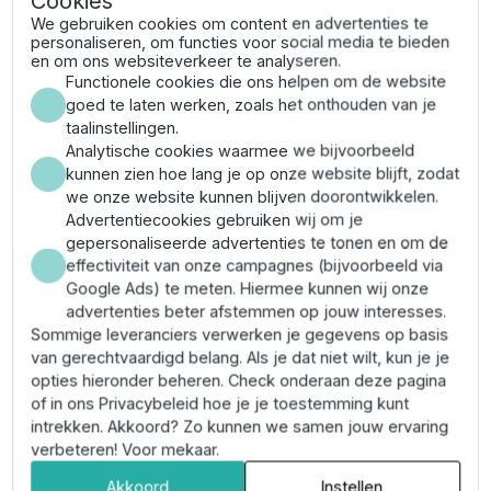
Cookies
Otterbine Rocket 300 drijvende fontein - beluchter
We gebruiken cookies om content en advertenties te
400V
is geschikt voor grote waterpartijen met
personaliseren, om functies voor social media te bieden
wisselende waterstand. Deze fontein zorgt voor
en om ons websiteverkeer te analyseren.
gezond water door zijn krachtige sproeiers en
Functionele cookies die ons helpen om de website
voorziet deze van zuurstof.
goed te laten werken, zoals het onthouden van je
De fontein is uitgerust met een betrouwbare Franklin
taalinstellingen.
motor (Blufton). Daarnaast zijn alle gebruikte materialen
Analytische cookies waarmee we bijvoorbeeld
van de fontein roestvrij uitgevoerd, wat zorgt voor een
kunnen zien hoe lang je op onze website blijft, zodat
hoge duurzaamheid.
we onze website kunnen blijven doorontwikkelen.
Advertentiecookies gebruiken wij om je
gepersonaliseerde advertenties te tonen en om de
Eigenschappen
effectiviteit van onze campagnes (bijvoorbeeld via
Google Ads) te meten. Hiermee kunnen wij onze
advertenties beter afstemmen op jouw interesses.
Max. sproeidiameter
2,4 meter
Sommige leveranciers verwerken je gegevens op basis
Max. sproeihoogte
5,6 - 6,2 meter
van gerechtvaardigd belang. Als je dat niet wilt, kun je je
Maximale
43.000 liter per uur
opties hieronder beheren. Check onderaan deze pagina
pompcapaciteit
of in ons Privacybeleid hoe je je toestemming kunt
intrekken. Akkoord? Zo kunnen we samen jouw ervaring
Type / serie
Otterbine rocket
verbeteren! Voor mekaar.
Diameter
100 cm
Akkoord
Instellen