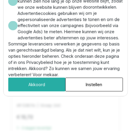
kunnen zien hoe lang je op onze website blijft, zodat
we onze website kunnen blijven doorontwikkelen.
Advertentiecookies gebruiken wij om je
gepersonaliseerde advertenties te tonen en om de
star_border
effectiviteit van onze campagnes (bijvoorbeeld via
Google Ads) te meten. Hiermee kunnen wij onze
advertenties beter afstemmen op jouw interesses.
Sommige leveranciers verwerken je gegevens op basis
van gerechtvaardigd belang. Als je dat niet wilt, kun je je
opties hieronder beheren. Check onderaan deze pagina
of in ons Privacybeleid hoe je je toestemming kunt
intrekken. Akkoord? Zo kunnen we samen jouw ervaring
verbeteren! Voor mekaar.
Akkoord
Instellen
PVC verloopstuk excentrisch 160 x 110
mm
AP.538.114
| Groep: 240
€ 13,72
1 - 3 dagen levertijd