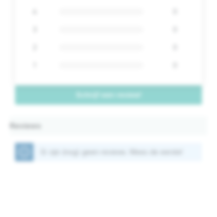
4
0
3
0
2
0
1
0
Schrijf een review!
Reviews
Er zijn (nog) geen reviews. Wees de eerste!