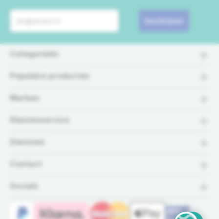
Inschrijven
Categorieën
Populaire producten
Merken
Klantenservice
Diensten
Contact
Socials