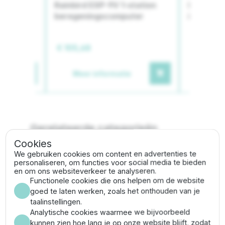
stations
Rainbird ESP-9V 1-station
LEV Mani
ter
beregeningscomputer
ingang &
€ 105,68
€ 148,36
Meer informatie
Meer
Gerelateerde categorieën
Cookies
We gebruiken cookies om content en advertenties te
Beregeningsinstallatie
Magneetklep
personaliseren, om functies voor social media te bieden
en om ons websiteverkeer te analyseren.
Functionele cookies die ons helpen om de website
goed te laten werken, zoals het onthouden van je
Omschrijving
taalinstellingen.
Analytische cookies waarmee we bijvoorbeeld
De
RainBird 100-DV-9V 1" magneetklep
is gemaakt
kunnen zien hoe lang je op onze website blijft, zodat