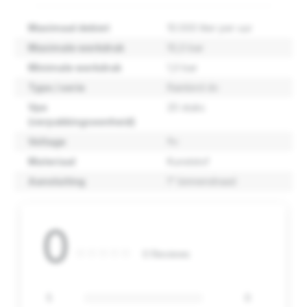
Maximaal debiet
10.000 liter per uur
Maximale werkdruk
10,0 bar
Minimale werkdruk
1,0 bar
Type / serie
Rainbird dv
Vpe
20 stuks
(verpakkingseenheid)
Voltage
9v
Materiaal
Kunststof
Aansluiting
1" binnendraad
0
0 Reviews
5
0