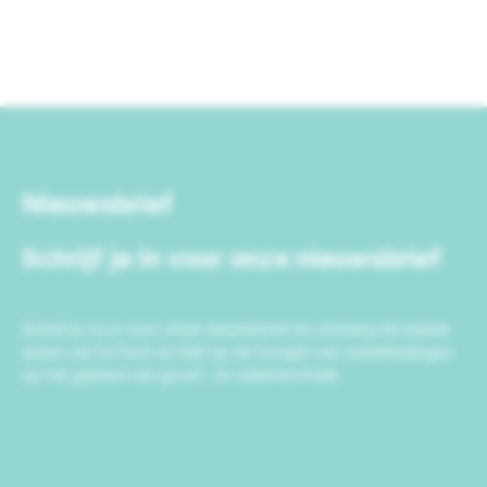
Nieuwsbrief
Schrijf je in voor onze nieuwsbrief
Schrijf je nu in voor onze nieuwsbrief en ontvang de laatste
acties van IrriTech en blijf op de hoogte van ontwikkelingen
op het gebied van groen- en watertechniek.