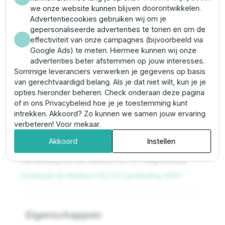
voor professioneel gebruik. De behuizing is gemaakt
we onze website kunnen blijven doorontwikkelen.
van PVC materiaal en heeft een 1" aansluiting. De
Advertentiecookies gebruiken wij om je
werkdruk van deze magneetventiel ligt tussen de 1 - 10
gepersonaliseerde advertenties te tonen en om de
bar en heeft een doorlaat capaciteit van 10 M³ per uur.
effectiviteit van onze campagnes (bijvoorbeeld via
Deze uitvoering beschikt niet over debietregeling.
Google Ads) te meten. Hiermee kunnen wij onze
advertenties beter afstemmen op jouw interesses.
De 100-DV 1" magneetkleppen kunnen worden
Sommige leveranciers verwerken je gegevens op basis
toegepast om uw beregeningssysteem zo optimaal
van gerechtvaardigd belang. Als je dat niet wilt, kun je je
mogelijk te verdelen in verschillende sectoren. De
opties hieronder beheren. Check onderaan deze pagina
RainBird DV magneetklep geeft u niet alleen de
of in ons Privacybeleid hoe je je toestemming kunt
mogelijkheid om zo nauwkeurig mogelijk te
intrekken. Akkoord? Zo kunnen we samen jouw ervaring
beregenen, maar ook kunt u gebruik maken van een
verbeteren! Voor mekaar.
kleinere / lichtere pomp.
Akkoord
Instellen
Handleiding van de Rainbird 100-DV magneetklep
Download de Rainbird 100-DV handleiding (PDF)
Eigenschappen