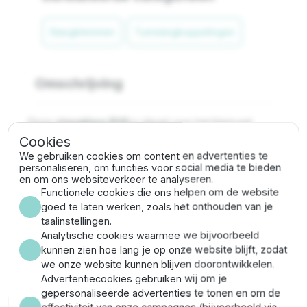
Slangklemmen
Tuinslangkoppelingen
Omschrijving
Deze
slangklem RVS
is ideaal voor het klemvast
schroeven van waterslangen en flexibele
Cookies
luchtafvoerkanalen. De klem is gemaakt van roestvast
We gebruiken cookies om content en advertenties te
staal. Hiermee is hij goed bestand tegen vocht. Dankzij
personaliseren, om functies voor social media te bieden
en om ons websiteverkeer te analyseren.
de gladde binnenkant sluit hij moeiteloos aan op elke
Functionele cookies die ons helpen om de website
gewenste slang. De slangklem heeft een klembereik
goed te laten werken, zoals het onthouden van je
van 68-85 mm.
taalinstellingen.
Analytische cookies waarmee we bijvoorbeeld
Alle klemmen zijn leverbaar vanuit eigen voorraad en
kunnen zien hoe lang je op onze website blijft, zodat
dus razendsnel bezorgd. Wilt u weten welke klem het
we onze website kunnen blijven doorontwikkelen.
meest geschikt is voor uw situatie? Neem dan contact
Advertentiecookies gebruiken wij om je
op met ons en krijg advies voor uw ideale slangklem!
gepersonaliseerde advertenties te tonen en om de