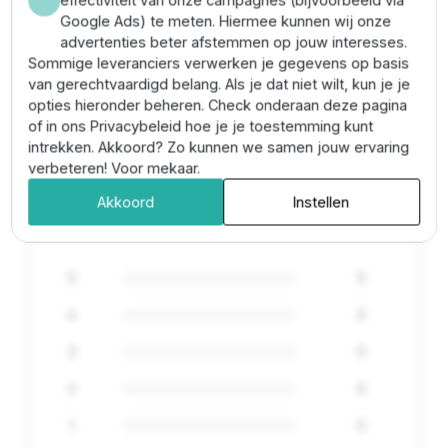
effectiviteit van onze campagnes (bijvoorbeeld via
Eigenschappen
Google Ads) te meten. Hiermee kunnen wij onze
advertenties beter afstemmen op jouw interesses.
Sommige leveranciers verwerken je gegevens op basis
Diameter
68 mm
, 85 mm
van gerechtvaardigd belang. Als je dat niet wilt, kun je je
opties hieronder beheren. Check onderaan deze pagina
Materiaal
Rvs
of in ons Privacybeleid hoe je je toestemming kunt
intrekken. Akkoord? Zo kunnen we samen jouw ervaring
verbeteren! Voor mekaar.
0
Akkoord
Instellen
0 Reviews
5
0
4
0
3
0
2
0
1
0