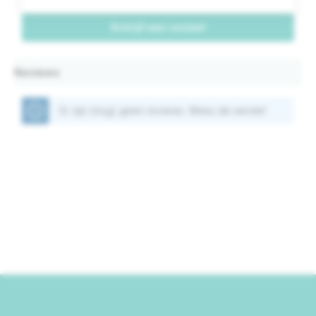
Schrijf een review!
Reviews
Er zijn (nog) geen reviews. Wees de eerste!