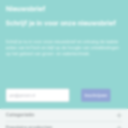
Nieuwsbrief
Schrijf je in voor onze nieuwsbrief
Schrijf je nu in voor onze nieuwsbrief en ontvang de laatste
acties van IrriTech en blijf op de hoogte van ontwikkelingen
op het gebied van groen- en watertechniek.
Inschrijven
Categorieën
Populaire producten