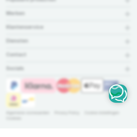
Merken
Klantenservice
Diensten
Contact
Socials
Algemene voorwaarden
Privacy Policy
Cookie instellingen
Cookies
Slangklem RVS 68-85 mm
© 2026 IrriTech B.V. Alle
Dé specialist in groen-