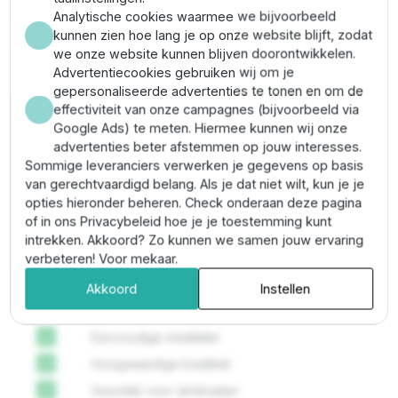
hoogwaardig PE en is voorzien van een
Analytische cookies waarmee we bijvoorbeeld
knelverbinding en een buitendraad verbinding. Daarbij
kunnen zien hoe lang je op onze website blijft, zodat
is de knie voorzien van het Kiwa keurmerk en hiermee
we onze website kunnen blijven doorontwikkelen.
geschikt voor toepassingen op o.a.
Advertentiecookies gebruiken wij om je
drinkwaterinstallaties.
gepersonaliseerde advertenties te tonen en om de
effectiviteit van onze campagnes (bijvoorbeeld via
Tyleen koppelingen aansluiten
Google Ads) te meten. Hiermee kunnen wij onze
advertenties beter afstemmen op jouw interesses.
De PE buis haaks afzagen en daarna insteken in de
Sommige leveranciers verwerken je gegevens op basis
stootrand. De moer hoeft niet verder te worden
van gerechtvaardigd belang. Als je dat niet wilt, kun je je
aangedraaid en de fitting is gereed voor montage. Na
opties hieronder beheren. Check onderaan deze pagina
het insteken de wartelmoer stevig aandraaien met de
of in ons Privacybeleid hoe je je toestemming kunt
hand en met een tang verder vastdraaien.
intrekken. Akkoord? Zo kunnen we samen jouw ervaring
verbeteren! Voor mekaar.
Plus- en minpunten
Akkoord
Instellen
Eenvoudige installatie
check
Hoogwaardige kwaliteit
check
Geschikt voor drinkwater
check