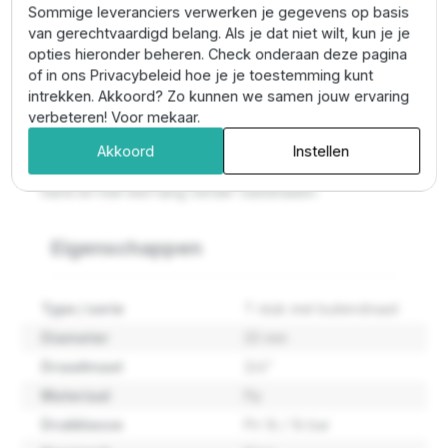
het Kiwa keurmerk en hiermee geschikt voor
Sommige leveranciers verwerken je gegevens op basis
toepassingen op o.a. drinkwaterinstallaties.
van gerechtvaardigd belang. Als je dat niet wilt, kun je je
opties hieronder beheren. Check onderaan deze pagina
Tyleen koppelingen aansluiten
of in ons Privacybeleid hoe je je toestemming kunt
intrekken. Akkoord? Zo kunnen we samen jouw ervaring
De PE buis haaks afzagen en daarna insteken in de
verbeteren! Voor mekaar.
stootrand. De moer hoeft niet verder te worden
aangedraaid en de fitting is gereed voor montage. Na
Akkoord
Instellen
het insteken de wartelmoer stevig aandraaien met de
hand en met een tang verder vastdraaien.
Eigenschappen
Type / serie
T-stuk met buitendraad
Diameter
20 mm
Draadmaat
3/4"
Materiaal
Pp
Drukklasse
Pn 16 / 16 bar