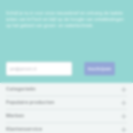
Schrijf je nu in voor onze nieuwsbrief en ontvang de laatste
acties van IrriTech en blijf op de hoogte van ontwikkelingen
op het gebied van groen- en watertechniek.
Inschrijven
Categorieën
Populaire producten
Merken
Klantenservice