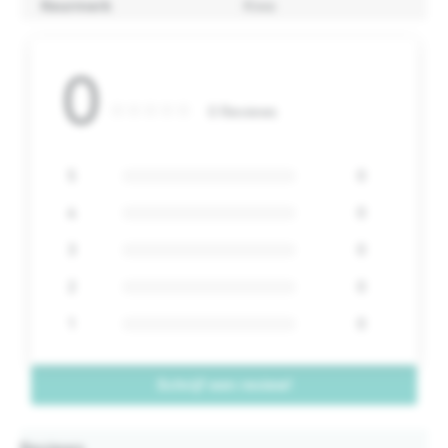
Keurmerk
Kiwa
0
0 Reviews
5
0
4
0
3
0
2
0
1
0
Schrijf een review!