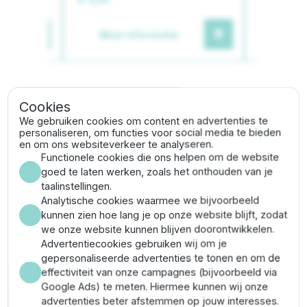
Meer informatie
Meer
Cookies
Gerelateerde categorieën
We gebruiken cookies om content en advertenties te
personaliseren, om functies voor social media te bieden
en om ons websiteverkeer te analyseren.
Tyleen T-stuk
Tyleen koppelingen
Functionele cookies die ons helpen om de website
goed te laten werken, zoals het onthouden van je
taalinstellingen.
Omschrijving
Analytische cookies waarmee we bijvoorbeeld
kunnen zien hoe lang je op onze website blijft, zodat
we onze website kunnen blijven doorontwikkelen.
Het
Unidelta PE T-stuk x buitendraad 20 mm 3/4"
is
Advertentiecookies gebruiken wij om je
ideaal voor het maken van aftakkingen in een
gepersonaliseerde advertenties te tonen en om de
waterleiding. Het T-stuk is gemaakt van hoogwaardig
effectiviteit van onze campagnes (bijvoorbeeld via
PE en is voorzien van een buitendraad verbinding en 2
Google Ads) te meten. Hiermee kunnen wij onze
knelverbindingen. Daarbij is het T-stuk voorzien van
advertenties beter afstemmen op jouw interesses.