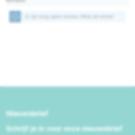
Reviews
Er zijn (nog) geen reviews. Wees de eerste!
Nieuwsbrief
Schrijf je in voor onze nieuwsbrief