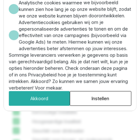
Analytische cookies waarmee we bijvoorbeeld
PE en is voorzien van een buitendraad verbinding en 2
kunnen zien hoe lang je op onze website blijft, zodat
knelverbindingen. Daarbij is het T-stuk voorzien van
we onze website kunnen blijven doorontwikkelen.
het Kiwa keurmerk en hiermee geschikt voor
Advertentiecookies gebruiken wij om je
toepassingen op o.a. drinkwaterinstallaties.
gepersonaliseerde advertenties te tonen en om de
Tyleen koppelingen aansluiten
effectiviteit van onze campagnes (bijvoorbeeld via
Google Ads) te meten. Hiermee kunnen wij onze
advertenties beter afstemmen op jouw interesses.
De PE buis haaks afzagen en daarna insteken in de
Sommige leveranciers verwerken je gegevens op basis
stootrand. De moer hoeft niet verder te worden
van gerechtvaardigd belang. Als je dat niet wilt, kun je je
aangedraaid en de fitting is gereed voor montage. Na
opties hieronder beheren. Check onderaan deze pagina
het insteken de wartelmoer stevig aandraaien met de
of in ons Privacybeleid hoe je je toestemming kunt
hand en met een tang verder vastdraaien.
intrekken. Akkoord? Zo kunnen we samen jouw ervaring
verbeteren! Voor mekaar.
Plus- en minpunten
Akkoord
Instellen
Eenvoudige installatie
check
Hoogwaardige kwaliteit
check
Geschikt voor drinkwater
check
Geschikt voor boven- en ondergronds