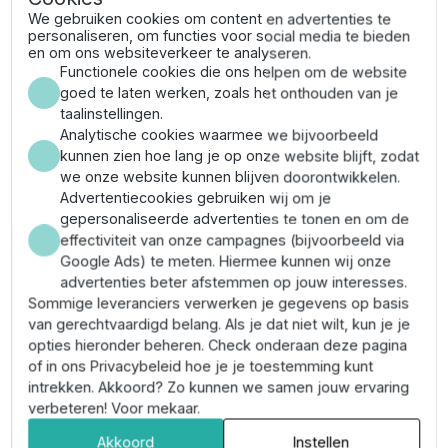
Een tyleen verloopkoppeling zorgt voor een strakke,
We gebruiken cookies om content en advertenties te
lekvrije verbinding zonder dat je extra onderdelen
personaliseren, om functies voor social media te bieden
nodig hebt. Perfect voor beregening, waterleidingen
en om ons websiteverkeer te analyseren.
en andere PE‑installaties.
Functionele cookies die ons helpen om de website
goed te laten werken, zoals het onthouden van je
Wanneer gebruik je een tyleen
taalinstellingen.
Analytische cookies waarmee we bijvoorbeeld
verloopkoppeling?
kunnen zien hoe lang je op onze website blijft, zodat
we onze website kunnen blijven doorontwikkelen.
Een tyleen verloop gebruik je wanneer je leidingen met
Advertentiecookies gebruiken wij om je
verschillende diameters netjes en lekvrij met elkaar wilt
gepersonaliseerde advertenties te tonen en om de
verbinden. Dit zijn de meest voorkomende
effectiviteit van onze campagnes (bijvoorbeeld via
toepassingen:
Google Ads) te meten. Hiermee kunnen wij onze
advertenties beter afstemmen op jouw interesses.
Beregeningssysteem - van een grotere
Sommige leveranciers verwerken je gegevens op basis
hoofdleiding overstappen naar een dunnere
van gerechtvaardigd belang. Als je dat niet wilt, kun je je
aftakleiding
opties hieronder beheren. Check onderaan deze pagina
Uitbreiding waterleiding - een bestaande leiding
of in ons Privacybeleid hoe je je toestemming kunt
koppelen aan een leiding met een andere
intrekken. Akkoord? Zo kunnen we samen jouw ervaring
diameter
verbeteren! Voor mekaar.
Vervanging - een stuk leiding vervangen door
Akkoord
Instellen
een andere maat zonder de rest van de installatie