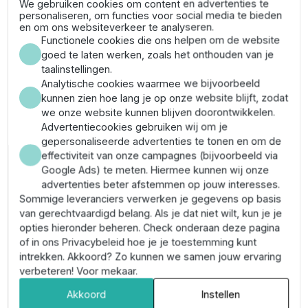
We gebruiken cookies om content en advertenties te
Polyetheen (PE) wordt op twee manieren verwerkt tot
personaliseren, om functies voor social media te bieden
en om ons websiteverkeer te analyseren.
kunststof. Wanneer het materiaal wordt verwerkt onder
Functionele cookies die ons helpen om de website
hoge druk ontstaat hogedichtheidpolyetheen (HDPE).
goed te laten werken, zoals het onthouden van je
Dit materiaal is zeer sterk en kan werken met
taalinstellingen.
drukwaarden tot en met 16 bar (PN 16). HDPE wordt
Analytische cookies waarmee we bijvoorbeeld
ook veel toegepast voor het maken van robuuste
kunnen zien hoe lang je op onze website blijft, zodat
(vijver)bakken.
we onze website kunnen blijven doorontwikkelen.
Wanneer polyetheen wordt verwerkt onder lage druk
Advertentiecookies gebruiken wij om je
ontstaat lagedichtheidpolyetheen (LDPE). Dit materiaal
gepersonaliseerde advertenties te tonen en om de
heeft een lagere dichtheid is daardoor flexibeler en
effectiviteit van onze campagnes (bijvoorbeeld via
soepeler. Dit maakt het makkelijk om te verwerken.
Google Ads) te meten. Hiermee kunnen wij onze
LDPE wordt geleverd in buizen die bestand zijn tegen
advertenties beter afstemmen op jouw interesses.
een maximale werkdruk van 6,3 bar (PN 6,3). De HDPE
Sommige leveranciers verwerken je gegevens op basis
buis heeft een hardere polyethyleen wand dan de
van gerechtvaardigd belang. Als je dat niet wilt, kun je je
LDPE leiding en kan hierdoor hogere belasting aan.
opties hieronder beheren. Check onderaan deze pagina
Ook kan deze PE buis een grotere doorvoercapaciteit
of in ons Privacybeleid hoe je je toestemming kunt
aan.
intrekken. Akkoord? Zo kunnen we samen jouw ervaring
verbeteren! Voor mekaar.
SDR klasse
Akkoord
Instellen