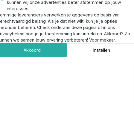
kunnen wij onze advertenties beter afstemmen op jouw
interesses.
ommige leveranciers verwerken je gegevens op basis van
erechtvaardigd belang. Als je dat niet wilt, kun je je opties
ieronder beheren. Check onderaan deze pagina of in ons
rivacybeleid hoe je je toestemming kunt intrekken. Akkoord? Zo
unnen we samen jouw ervaring verbeteren! Voor mekaar.
Akkoord
Instellen