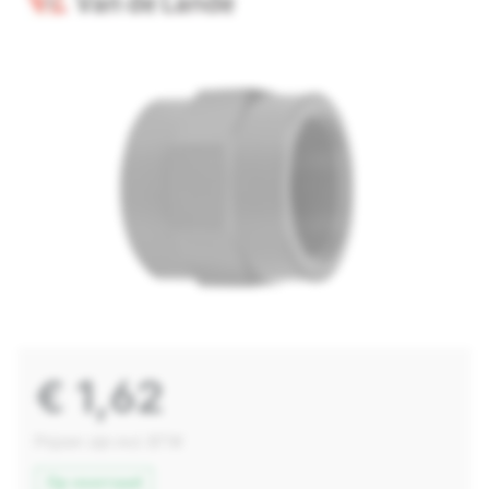
€ 1,62
Prijzen zijn incl. BTW
Op voorraad