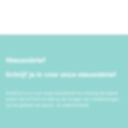
Nieuwsbrief
Schrijf je in voor onze nieuwsbrief
Schrijf je nu in voor onze nieuwsbrief en ontvang de laatste
acties van IrriTech en blijf op de hoogte van ontwikkelingen
op het gebied van groen- en watertechniek.