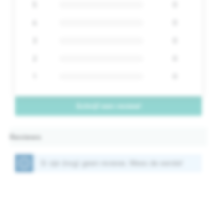
5
0
4
0
3
0
2
0
1
0
Schrijf een review!
Reviews
Er zijn (nog) geen reviews. Wees de eerste!