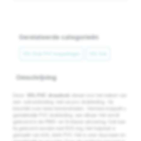
Gerelateerde categorieën
VDL Druk PVC koppelingen
VDL Sok
Omschrijving
Deze
VDL PVC draadsok
ideaal voor het maken van
een sokverbinding met uw pvc drukleiding.
Hij
beschikt over twee binnendraden.
Hiermee koppelt u
gemakkelijk PVC drukleiding aan elkaar. Het wordt
geleverd in de PN10- en 16 klasse uitvoering. Ook kan
hij geleverd worden met RVS ring. Het hulpstuk is
gemaakt van licht, sterk PVC. Het is zeer duurzaam en