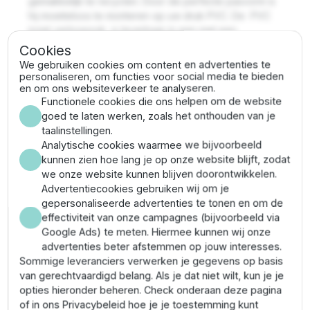
gemakkelijk te recyclen. Door de perfecte pasvorm is
hij moeiteloos te monteren op uw druk PVC. De PVC
inzet verloopsok is leverbaar in een met een
binnendraad van 1/4'' tot en met
3''.
Zo vindt u altijd
Cookies
de juiste PVC
draad
sok voor uw pvc drukleiding.
We gebruiken cookies om content en advertenties te
personaliseren, om functies voor social media te bieden
Aansluiten druk pvc hulpstukken
en om ons websiteverkeer te analyseren.
Functionele cookies die ons helpen om de website
goed te laten werken, zoals het onthouden van je
Het monteren van de hulpstukken op uw pvc buis is
taalinstellingen.
zeer eenvoudig. U hoeft enkel de montageplek te
Analytische cookies waarmee we bijvoorbeeld
ontvetten
om hier vervolgens met de speciale
pvc
kunnen zien hoe lang je op onze website blijft, zodat
lijm
de bevestiging te maken. Deze lijm verzekert u
we onze website kunnen blijven doorontwikkelen.
van een waterdichte, solide bevestiging. Zo kunt u
Advertentiecookies gebruiken wij om je
zeer eenvoudig uw eigen PVC afvoer- en
gepersonaliseerde advertenties te tonen en om de
drinkwatersysteem maken. Alle hulpstukken zijn
effectiviteit van onze campagnes (bijvoorbeeld via
leverbaar vanuit eigen voorraad en kunnen dus snel
Google Ads) te meten. Hiermee kunnen wij onze
bezorgd worden.
advertenties beter afstemmen op jouw interesses.
Wilt u weten welke PVC drukleiding en pvc druk
Sommige leveranciers verwerken je gegevens op basis
hulpstukken het meest geschikt zijn voor uw situatie?
van gerechtvaardigd belang. Als je dat niet wilt, kun je je
Neem dan contact op en krijg advies voor de juiste
opties hieronder beheren. Check onderaan deze pagina
druk pvc en druk pvc hulpstukken!
of in ons Privacybeleid hoe je je toestemming kunt