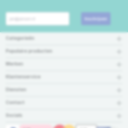
Inschrijven
Categorieën
Populaire producten
Merken
Klantenservice
Diensten
Contact
Socials