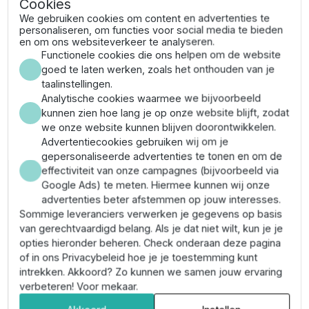
uw druk PVC. Het PVC t-stuk is leverbaar in een
Cookies
diameter van 12 tot en met 160 mm Zo vindt u altijd het
We gebruiken cookies om content en advertenties te
personaliseren, om functies voor social media te bieden
juiste PVC T-stuk voor uw pvc drukleiding.
en om ons websiteverkeer te analyseren.
Functionele cookies die ons helpen om de website
Aansluiten druk pvc hulpstukken
goed te laten werken, zoals het onthouden van je
taalinstellingen.
Het monteren van de hulpstukken op uw pvc buis is
Analytische cookies waarmee we bijvoorbeeld
zeer eenvoudig. U hoeft enkel de montageplek te
kunnen zien hoe lang je op onze website blijft, zodat
ontvetten
om hier vervolgens met de speciale
pvc lijm
we onze website kunnen blijven doorontwikkelen.
de bevestiging te maken. Deze lijm verzekert u van
Advertentiecookies gebruiken wij om je
een waterdichte, solide bevestiging. Zo kunt u zeer
gepersonaliseerde advertenties te tonen en om de
eenvoudig uw eigen PVC afvoer- en
effectiviteit van onze campagnes (bijvoorbeeld via
drinkwatersysteem maken. Alle hulpstukken zijn
Google Ads) te meten. Hiermee kunnen wij onze
leverbaar vanuit eigen voorraad en kunnen dus snel
advertenties beter afstemmen op jouw interesses.
bezorgd worden.
Sommige leveranciers verwerken je gegevens op basis
van gerechtvaardigd belang. Als je dat niet wilt, kun je je
Wilt u weten welke PVC drukleiding en pvc druk
opties hieronder beheren. Check onderaan deze pagina
hulpstukken het meest geschikt zijn voor uw situatie?
of in ons Privacybeleid hoe je je toestemming kunt
Neem dan contact op en krijg advies voor de juiste
intrekken. Akkoord? Zo kunnen we samen jouw ervaring
druk pvc en druk pvc hulpstukken!
verbeteren! Voor mekaar.