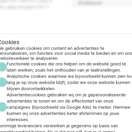
druk PVC. Het PVC t-stuk is
Drukklasse
 u altijd het juiste PVC T-
eenvoudig. U hoeft enkel
Cookies
speciale
pvc lijm
de
e gebruiken cookies om content en advertenties te
dichte, solide bevestiging.
ersonaliseren, om functies voor social media te bieden en om on
watersysteem maken. Alle
ebsiteverkeer te analyseren.
nen dus snel bezorgd
Functionele cookies die ons helpen om de website goed te
laten werken, zoals het onthouden van je taalinstellingen.
Analytische cookies waarmee we bijvoorbeeld kunnen zien h
en het meest geschikt zijn
lang je op onze website blijft, zodat we onze website kunnen
r de juiste druk pvc en
blijven doorontwikkelen.
Advertentiecookies gebruiken wij om je gepersonaliseerde
advertenties te tonen en om de effectiviteit van onze
campagnes (bijvoorbeeld via Google Ads) te meten. Hiermee
kunnen wij onze advertenties beter afstemmen op jouw
interesses.
ommige leveranciers verwerken je gegevens op basis van
erechtvaardigd belang. Als je dat niet wilt, kun je je opties