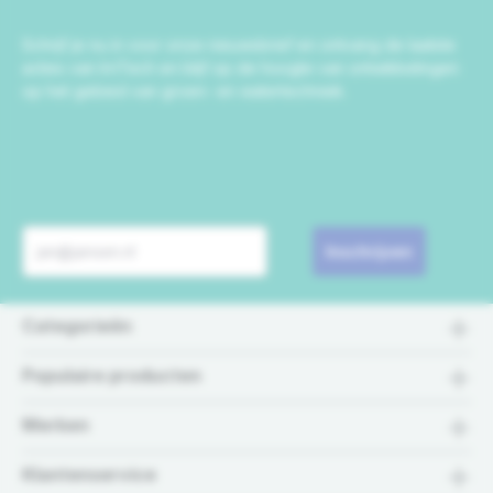
Schrijf je nu in voor onze nieuwsbrief en ontvang de laatste
acties van IrriTech en blijf op de hoogte van ontwikkelingen
op het gebied van groen- en watertechniek.
Inschrijven
Categorieën
Populaire producten
Merken
Klantenservice