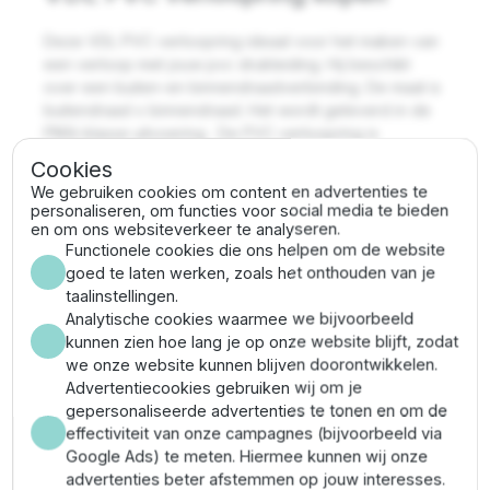
Deze VDL PVC verloopring ideaal voor het maken van
een verloop met jouw pvc drukleiding. Hij beschikt
over een buiten-en binnendraadverbinding. De maat is
buitendraad x binnendraad. Het wordt geleverd in de
PN16 klasse uitvoering. De PVC verloopring is
leverbaar in een uitvoering met een
Cookies
draadverbinding van 3/4'' tot en met 3''.
We gebruiken cookies om content en advertenties te
personaliseren, om functies voor social media te bieden
VDL PVC lijm verloopring
en om ons websiteverkeer te analyseren.
Functionele cookies die ons helpen om de website
goed te laten werken, zoals het onthouden van je
Deze VDL PVC lijm verloopring is perfect voor het
taalinstellingen.
creëren van een verloop met een pvc drukleiding. Hij
Analytische cookies waarmee we bijvoorbeeld
beschikt over een binnen- en buitenmaat. Het wordt
kunnen zien hoe lang je op onze website blijft, zodat
geleverd in de PN10- en 16 klasse uitvoering.
we onze website kunnen blijven doorontwikkelen.
De PVC verloopring is leverbaar in een uitvoering met
Advertentiecookies gebruiken wij om je
een diameter van 16 tot en met 250 millimeter.
gepersonaliseerde advertenties te tonen en om de
Aansluiten druk pvc
effectiviteit van onze campagnes (bijvoorbeeld via
Google Ads) te meten. Hiermee kunnen wij onze
hulpstukken
advertenties beter afstemmen op jouw interesses.