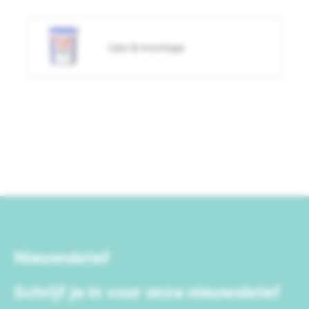
Lijm & montage
Nieuwsbrief
Schrijf je in voor onze nieuwsbrief