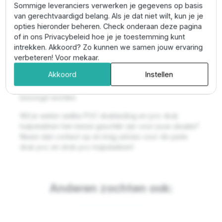
Sommige leveranciers verwerken je gegevens op basis
Het monteren van de hulpstukken op een pvc buis is
van gerechtvaardigd belang. Als je dat niet wilt, kun je je
zeer eenvoudig. Je hoeft enkel de montageplek
opties hieronder beheren. Check onderaan deze pagina
te
ontvetten
om hier vervolgens met de speciale
pvc
of in ons Privacybeleid hoe je je toestemming kunt
lijm
de bevestiging te maken. Deze lijm verzekert je
intrekken. Akkoord? Zo kunnen we samen jouw ervaring
van een waterdichte, solide bevestiging. Zo kun je
verbeteren! Voor mekaar.
zeer eenvoudig jouw eigen PVC afvoer- en
Akkoord
Instellen
drinkwatersysteem maken. Alle hulpstukken zijn
leverbaar vanuit eigen voorraad en kunnen dus snel
bezorgd worden.
Wil je weten welke PVC drukleiding en pvc druk
hulpstukken het meest geschikt zijn voor jouw situatie?
Neem dan contact op en krijg advies voor de juiste
druk pvc en druk pvc hulpstukken!
Anderen zochten ook: