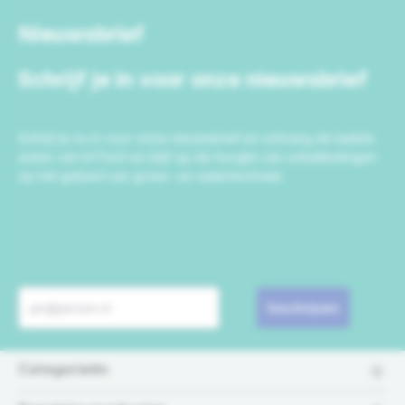
Nieuwsbrief
Schrijf je in voor onze nieuwsbrief
Schrijf je nu in voor onze nieuwsbrief en ontvang de laatste
acties van IrriTech en blijf op de hoogte van ontwikkelingen
op het gebied van groen- en watertechniek.
Inschrijven
Categorieën