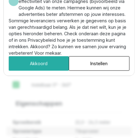
effectiviteit van onze campagnes (bijvoorbeeld via
Omschrijving
Google Ads) te meten. Hiermee kunnen wij onze
advertenties beter afstemmen op jouw interesses.
Sommige leveranciers verwerken je gegevens op basis
VYR 65 sectorsproeier van messing / RVS. De sproeier
van gerechtvaardigd belang. Als je dat niet wilt, kun je je
heeft aan de onderzijde een 1" binnendraad
opties hieronder beheren. Check onderaan deze pagina
aansluiting en is voorzien van een straalbreker.
of in ons Privacybeleid hoe je je toestemming kunt
Geschikt voor de besproeiing van grote oppervlaktes
intrekken. Akkoord? Zo kunnen we samen jouw ervaring
als weilanden, landbouw en sportvelden.
verbeteren! Voor mekaar.
Akkoord
Instellen
Plus- en minpunten
Instelbaar 0° - 360°
check
Eigenschappen
Sproeibereik
22,0 - 24,5 meter
Sproeiertype
Tiksproeier