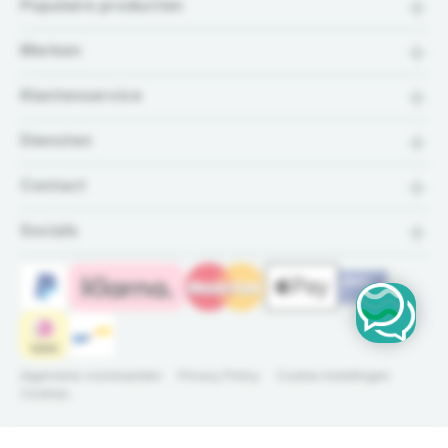
Populaire producten
Merken
Klantenservice
Diensten
Contact
Socials
Algemene voorwaarden
Privacy Policy
Cookie instellingen
Cookies
VYR 65 sectorsproeier | 1" binnendraad