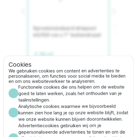
1/8" -
Sproeistandaard driepoot
Tuinslang
60/100 cm x 1'' buitendraad
= 50 m | 
/65/66/70
€ 38,42
€ 197,18
Cookies
Meer informatie
Meer
We gebruiken cookies om content en advertenties te
personaliseren, om functies voor social media te bieden
en om ons websiteverkeer te analyseren.
Functionele cookies die ons helpen om de website
goed te laten werken, zoals het onthouden van je
taalinstellingen.
Gerelateerde categorieën
Analytische cookies waarmee we bijvoorbeeld
kunnen zien hoe lang je op onze website blijft, zodat
we onze website kunnen blijven doorontwikkelen.
Tik sproeiers
Sproeiers
Advertentiecookies gebruiken wij om je
gepersonaliseerde advertenties te tonen en om de