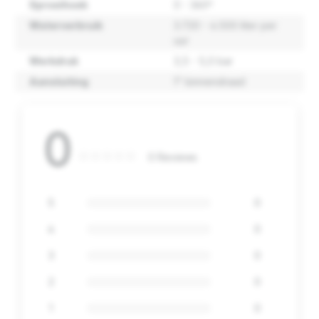
Sproeihoek
0 - 360º
Waterverbruik
3.720 - 4.500 liter per
uur
Werkdruk
3,5 - 5,0 bar
Aansluiting
1" binnendraad
0
0 Reviews
5
0
4
0
3
0
2
0
1
0