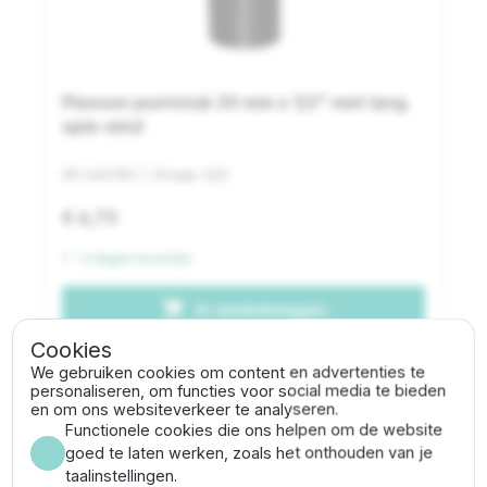
Plasson puntstuk 20 mm x 1/2" met lang
spie-eind
AP.440.100
| Groep: 422
€ 6,73
1 - 3 dagen levertijd
shopping_cart
In winkelwagen
Cookies
We gebruiken cookies om content en advertenties te
personaliseren, om functies voor social media te bieden
en om ons websiteverkeer te analyseren.
Functionele cookies die ons helpen om de website
goed te laten werken, zoals het onthouden van je
taalinstellingen.