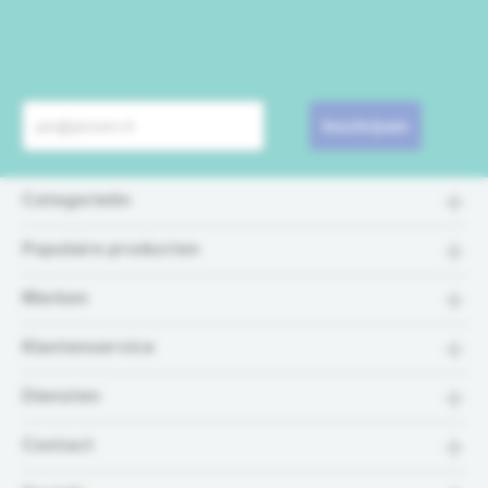
Inschrijven
Categorieën
Populaire producten
Merken
Klantenservice
Diensten
Contact