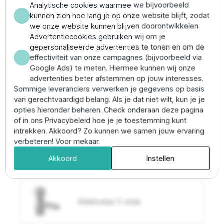
Anderen zochten ook:
Analytische cookies waarmee we bijvoorbeeld
kunnen zien hoe lang je op onze website blijft, zodat
we onze website kunnen blijven doorontwikkelen.
Advertentiecookies gebruiken wij om je
gepersonaliseerde advertenties te tonen en om de
effectiviteit van onze campagnes (bijvoorbeeld via
Google Ads) te meten. Hiermee kunnen wij onze
Elektrolas Y-stuk
advertenties beter afstemmen op jouw interesses.
Sommige leveranciers verwerken je gegevens op basis
van gerechtvaardigd belang. Als je dat niet wilt, kun je je
opties hieronder beheren. Check onderaan deze pagina
of in ons Privacybeleid hoe je je toestemming kunt
intrekken. Akkoord? Zo kunnen we samen jouw ervaring
Tyleenslangen
verbeteren! Voor mekaar.
Akkoord
Instellen
Elektrolas T-stuk