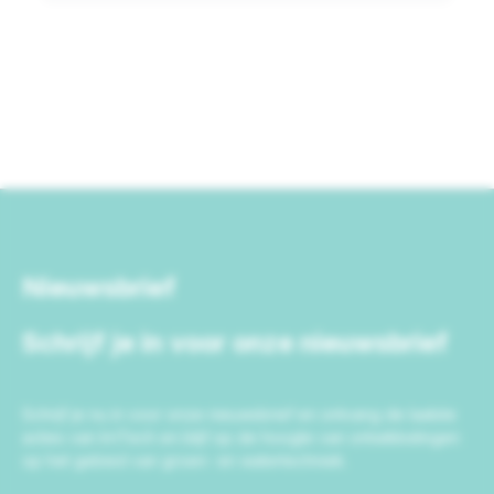
Nieuwsbrief
Schrijf je in voor onze nieuwsbrief
Schrijf je nu in voor onze nieuwsbrief en ontvang de laatste
acties van IrriTech en blijf op de hoogte van ontwikkelingen
op het gebied van groen- en watertechniek.