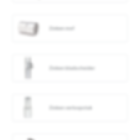
Zinken mof
Zinken bladscheider
Zinken verloopstuk