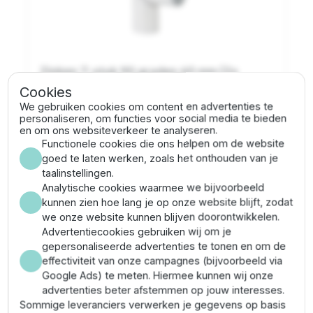
Zinken T-stuk 90 graden 60 mm (2x
mof/spie)
Cookies
We gebruiken cookies om content en advertenties te
personaliseren, om functies voor social media te bieden
AP.700.360
| Groep: 344
en om ons websiteverkeer te analyseren.
Functionele cookies die ons helpen om de website
€ 38,13
goed te laten werken, zoals het onthouden van je
1 - 3 dagen levertijd
taalinstellingen.
Analytische cookies waarmee we bijvoorbeeld
kunnen zien hoe lang je op onze website blijft, zodat
shopping_cart
In winkelwagen
we onze website kunnen blijven doorontwikkelen.
Advertentiecookies gebruiken wij om je
gepersonaliseerde advertenties te tonen en om de
effectiviteit van onze campagnes (bijvoorbeeld via
Google Ads) te meten. Hiermee kunnen wij onze
advertenties beter afstemmen op jouw interesses.
Sommige leveranciers verwerken je gegevens op basis