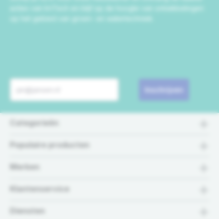
acties van IrriTech en blijf op de hoogte van ontwikkelingen
op het gebied van groen- en watertechniek.
Inschrijven
Categorieën
Populaire producten
Merken
Klantenservice
Diensten