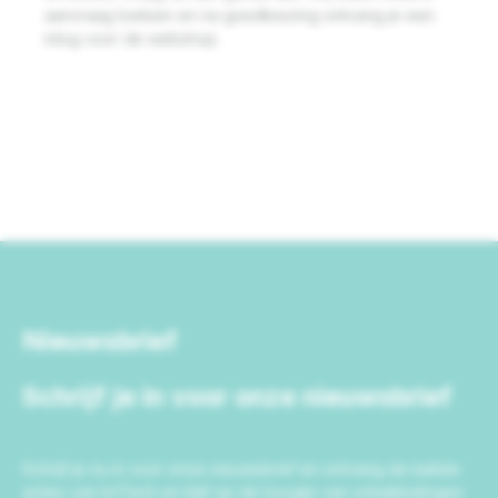
aanvraag toetsen en na goedkeuring ontvang je een
inlog voor de webshop.
Nieuwsbrief
Schrijf je in voor onze nieuwsbrief
Schrijf je nu in voor onze nieuwsbrief en ontvang de laatste
acties van IrriTech en blijf op de hoogte van ontwikkelingen