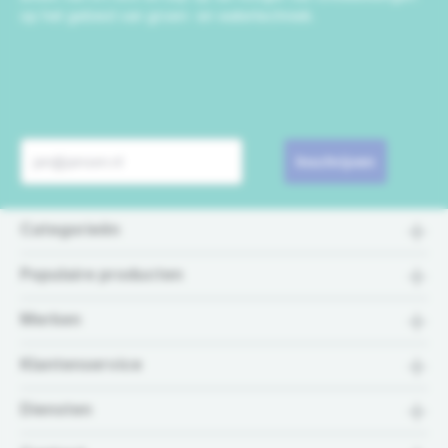
op het gebied van groen- en watertechniek.
Inschrijven
Categorieën
Populaire producten
Merken
Klantenservice
Diensten