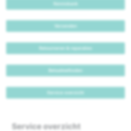
Kennisbank
Verzenden
Retourneren & reparaties
Betaalmethoden
Service overzicht
Service overzicht