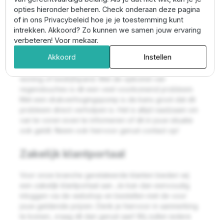
te plaatsen sproeiers. Hiermee kan je direct zelf aan de
opties hieronder beheren. Check onderaan deze pagina
slag of eventueel in samenwerking met een plaatselijke
of in ons Privacybeleid hoe je je toestemming kunt
hovenier.
intrekken. Akkoord? Zo kunnen we samen jouw ervaring
verbeteren! Voor mekaar.
Waterdruk verhogen
Akkoord
Instellen
Veel mensen ervaren een lage waterdruk in een
woning of bedrijfspand. Met de opkomst van
regendouches is dit een veel voorkomend probleem.
Met een drukverhogingspomp is de kans groot dat dit
probleem direct verholpen is. Het is altijd raadzaam om
van te voren even te informeren of dit in jouw situatie
ook geldt. Neem ook hiervoor gerust contact op!
Zakelijk klantportaal
Voor onze branche gerelateerde klanten bieden wij
een zakelijk klantportaal aan. Je kan dan eenvoudig
inloggen via de webshop en bestellen met de voor
jouw geldende prijzen. Denk je hiervoor in aanmerking
te komen, vraag dit dan gerust aan! Wij zullen iedere