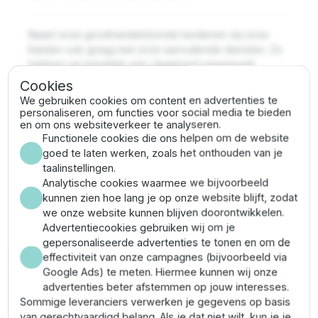
Naast onze groothandelsfunctie bedienen wij onze
klanten ook graag met onze aanvullende diensten. Zo
hebben wij inmiddels een uitgebreid wagenpark
waarmee wij nagenoeg ieder product op iedere
Cookies
gewenst locatie binnen Nederland & België kunnen
We gebruiken cookies om content en advertenties te
bezorgen. Deze flexibiliteit van bezorging geeft
personaliseren, om functies voor social media te bieden
klanten de mogelijkheid om niet alleen eenvoudig via
en om ons websiteverkeer te analyseren.
Functionele cookies die ons helpen om de website
de webshop te bestellen, maar ook eenvoudig het
goed te laten werken, zoals het onthouden van je
product op de gewenste dag te laten bezorgen.
taalinstellingen.
Analytische cookies waarmee we bijvoorbeeld
Beregeningsplannen
kunnen zien hoe lang je op onze website blijft, zodat
we onze website kunnen blijven doorontwikkelen.
Ben je van plan om de tuin te voorzien van
Advertentiecookies gebruiken wij om je
beregening, maar heb je hier enige ondersteuning bij
gepersonaliseerde advertenties te tonen en om de
nodig? Wij ontwerpen een beregeningsplan voor je
effectiviteit van onze campagnes (bijvoorbeeld via
tuin, waarbij we de juiste sproeiers en overige
Google Ads) te meten. Hiermee kunnen wij onze
materialen selecteren. Je ontvangt van ons een
advertenties beter afstemmen op jouw interesses.
uitgewerkte tekening met een overzicht van de
Sommige leveranciers verwerken je gegevens op basis
benodigde groepen in de tuin, het leidingwerk en de
van gerechtvaardigd belang. Als je dat niet wilt, kun je je