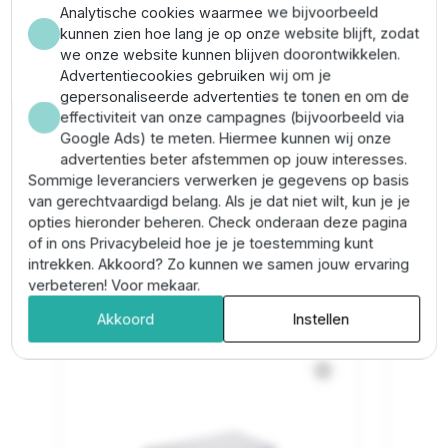
Analytische cookies waarmee we bijvoorbeeld
Infiltratiesystemen kun je als kant en klaar pakket
kunnen zien hoe lang je op onze website blijft, zodat
kopen, hierbij kun je ervoor kiezen een infiltratiekrat
we onze website kunnen blijven doorontwikkelen.
per afvoer te plaatsen. Soms is hiervoor geen ruimte,
Advertentiecookies gebruiken wij om je
dan is het nodig om de infiltratiekratten aan elkaar te
gepersonaliseerde advertenties te tonen en om de
verbinden, om zo een groot systeem te maken. Zowel
effectiviteit van onze campagnes (bijvoorbeeld via
voor de pakketten als voor de losse onderdelen vind
Google Ads) te meten. Hiermee kunnen wij onze
je alles in onze webshop. Weet je al welk
advertenties beter afstemmen op jouw interesses.
infiltratiesysteem het meest geschikt is voor uw situatie?
Sommige leveranciers verwerken je gegevens op basis
Wij helpen je graag verder.
van gerechtvaardigd belang. Als je dat niet wilt, kun je je
opties hieronder beheren. Check onderaan deze pagina
of in ons Privacybeleid hoe je je toestemming kunt
Meest gezochte producten
intrekken. Akkoord? Zo kunnen we samen jouw ervaring
verbeteren! Voor mekaar.
Akkoord
Instellen
rder
star_border