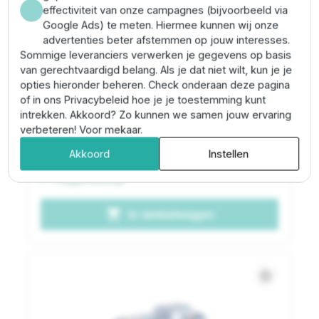
effectiviteit van onze campagnes (bijvoorbeeld via
Google Ads) te meten. Hiermee kunnen wij onze
advertenties beter afstemmen op jouw interesses.
Sommige leveranciers verwerken je gegevens op basis
van gerechtvaardigd belang. Als je dat niet wilt, kun je je
Pedrollo 2CP 25/16A (400V - 2,2 kW)
opties hieronder beheren. Check onderaan deze pagina
of in ons Privacybeleid hoe je je toestemming kunt
intrekken. Akkoord? Zo kunnen we samen jouw ervaring
PO.01.204.204
| Groep: 604
verbeteren! Voor mekaar.
€ 606,96
Akkoord
Instellen
1 - 3 dagen levertijd
shopping_cart
In winkelwagen
star_border