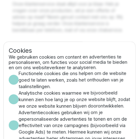
Onze klantenservice staat altijd voor je klaar. Heb je
vragen over onze producten, wil je een offerte of
advies op maat? Neem gerust contact met ons op. Wij
helpen je graag verder. Onze klantenservice is
bereikbaar per telefoon, mail of via onze chatservice.
Cookies
Veel vragen delen wij via onze kennisbanken. Zo
We gebruiken cookies om content en advertenties te
hopen wij onze klanten snel van een antwoord te
personaliseren, om functies voor social media te bieden
kunnen voorzien. Benieuwd of jouw vraag hier ook
en om ons websiteverkeer te analyseren.
tussen staat? Neem een kijkje.
Functionele cookies die ons helpen om de website
goed te laten werken, zoals het onthouden van je
Bekijk de kennisbanken voor antwoorden op de meest
taalinstellingen.
gestelde vragen
Analytische cookies waarmee we bijvoorbeeld
kunnen zien hoe lang je op onze website blijft, zodat
we onze website kunnen blijven doorontwikkelen.
Kennisbank - producten
Advertentiecookies gebruiken wij om je
gepersonaliseerde advertenties te tonen en om de
effectiviteit van onze campagnes (bijvoorbeeld via
Kennisbank - klantenservice
Google Ads) te meten. Hiermee kunnen wij onze
advertenties beter afstemmen op jouw interesses.