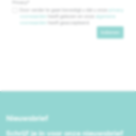
Privacy*
Door verder te gaan bevestigt u dat u onze
privacy
voorwaarden
heeft gelezen en onze
algemene
voorwaarden
heeft geaccepteerd.
Indienen
Nieuwsbrief
Schrijf je in voor onze nieuwsbrief