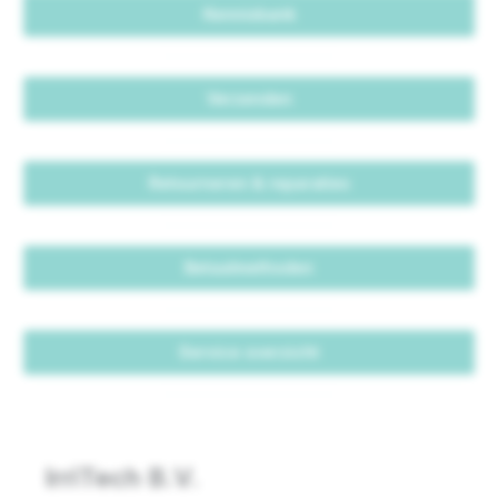
Kennisbank
Verzenden
Retourneren & reparaties
Betaalmethoden
Service overzicht
IrriTech B.V.