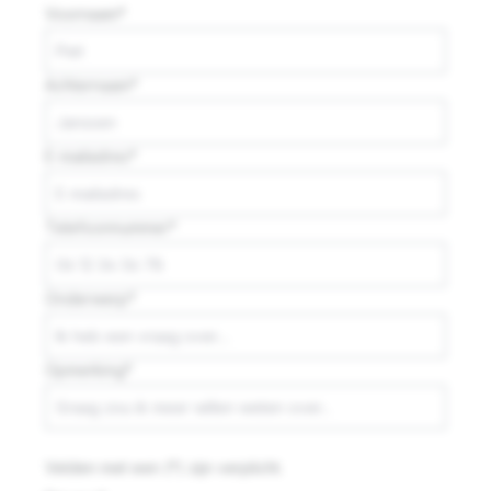
Voornaam*
Achternaam*
E-mailadres*
Telefoonnummer*
Onderwerp*
Opmerking*
Velden met een (*) zijn verplicht.