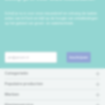
Schrijf je nu in voor onze nieuwsbrief en ontvang de laatste
acties van IrriTech en blijf op de hoogte van ontwikkelingen
op het gebied van groen- en watertechniek.
Inschrijven
Categorieën
Populaire producten
Merken
Klantenservice