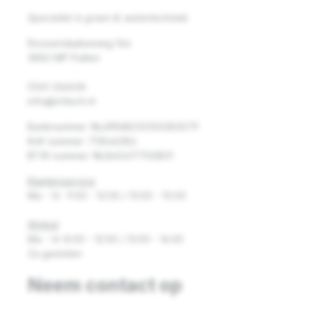
Specialist in groen & watertechniek
Roosendaalseweg 164
3882 MP Putten
0341-266636
info@irritech.nl
Banknummer: NL69RABO0350283079
KvK nummer: 75846284
BTW nummer: NL860417700B01
Klantenservice
Ma - Vr 9:00 - 12:00 / 13:00 - 15:00
Winkel
Ma - Vr 8:00 - 12:00 / 13:00 - 16:00
Za gesloten
Neem contact op