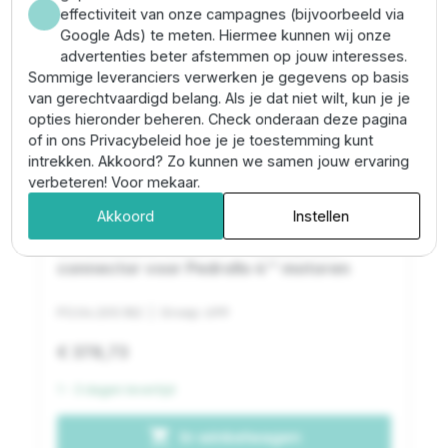
effectiviteit van onze campagnes (bijvoorbeeld via
star_border
Google Ads) te meten. Hiermee kunnen wij onze
advertenties beter afstemmen op jouw interesses.
Sommige leveranciers verwerken je gegevens op basis
van gerechtvaardigd belang. Als je dat niet wilt, kun je je
opties hieronder beheren. Check onderaan deze pagina
of in ons Privacybeleid hoe je je toestemming kunt
intrekken. Akkoord? Zo kunnen we samen jouw ervaring
verbeteren! Voor mekaar.
Akkoord
Instellen
Stroomkabel 30mtr 4 x 1.5mm2 met
connector voor Pedrollo 4'' motoren
PO.04.205.182
| Groep: 699
€ 378,73
1 - 3 dagen levertijd
shopping_cart
In winkelwagen