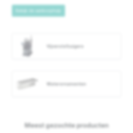
Bekijk de aankoophulp
Vijverstofzuigers
Waterornamenten
Meest gezochte producten