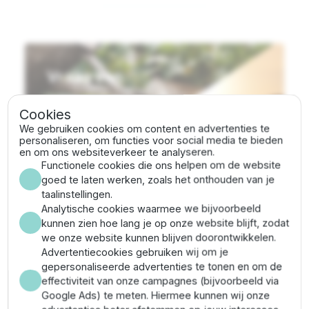
Vraag een
account aan
Cookies
voor zakelijke prijzen
We gebruiken cookies om content en advertenties te
personaliseren, om functies voor social media te bieden
en om ons websiteverkeer te analyseren.
Functionele cookies die ons helpen om de website
goed te laten werken, zoals het onthouden van je
Lees meer
taalinstellingen.
Analytische cookies waarmee we bijvoorbeeld
kunnen zien hoe lang je op onze website blijft, zodat
we onze website kunnen blijven doorontwikkelen.
Advertentiecookies gebruiken wij om je
Persoonlijk advies
gepersonaliseerde advertenties te tonen en om de
door productspecialisten
effectiviteit van onze campagnes (bijvoorbeeld via
Google Ads) te meten. Hiermee kunnen wij onze