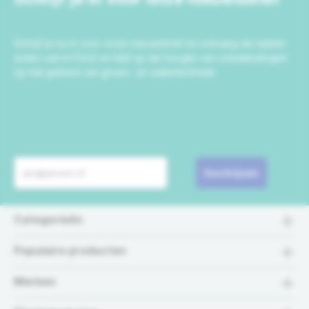
Schrijf je nu in voor onze nieuwsbrief en ontvang de laatste
acties van IrriTech en blijf op de hoogte van ontwikkelingen
op het gebied van groen- en watertechniek.
Inschrijven
Categorieën
Populaire producten
Merken