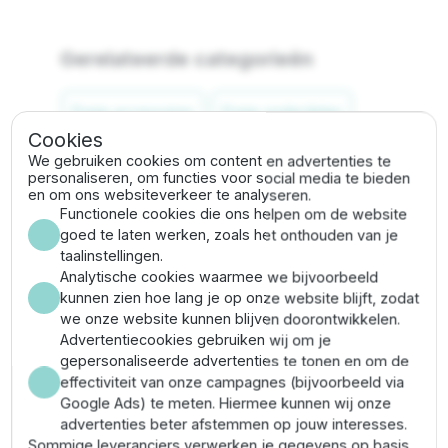
Gerelateerde categorieën
Pomp accessoires
Pomp onderdelen
Cookies
We gebruiken cookies om content en advertenties te
personaliseren, om functies voor social media te bieden
Omschrijving
en om ons websiteverkeer te analyseren.
Functionele cookies die ons helpen om de website
goed te laten werken, zoals het onthouden van je
Pomphuis DAB Jet 82 - 132
wordt geleverd met
taalinstellingen.
rubberen pakking voor afdichting. Vervangend
Analytische cookies waarmee we bijvoorbeeld
pomplichaam voor DAB Jet pompen in de serie 82 / 92
kunnen zien hoe lang je op onze website blijft, zodat
/ 102 / 112 / 132.
we onze website kunnen blijven doorontwikkelen.
Advertentiecookies gebruiken wij om je
Eigenschappen
gepersonaliseerde advertenties te tonen en om de
effectiviteit van onze campagnes (bijvoorbeeld via
Google Ads) te meten. Hiermee kunnen wij onze
Type / serie
Pomphuis
advertenties beter afstemmen op jouw interesses.
Sommige leveranciers verwerken je gegevens op basis