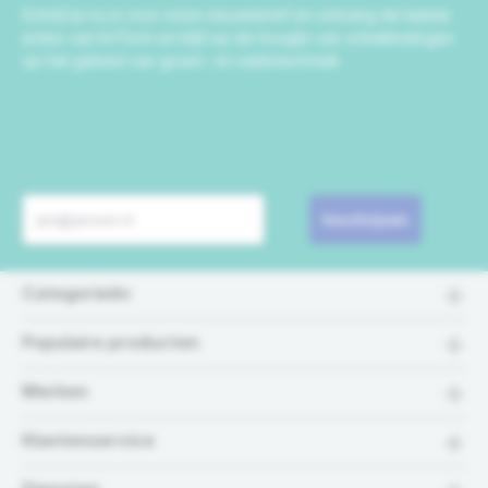
Schrijf je nu in voor onze nieuwsbrief en ontvang de laatste
acties van IrriTech en blijf op de hoogte van ontwikkelingen
op het gebied van groen- en watertechniek.
Inschrijven
Categorieën
Populaire producten
Merken
Klantenservice