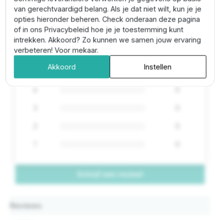
van gerechtvaardigd belang. Als je dat niet wilt, kun je je
opties hieronder beheren. Check onderaan deze pagina
0
of in ons Privacybeleid hoe je je toestemming kunt
intrekken. Akkoord? Zo kunnen we samen jouw ervaring
0 Reviews
verbeteren! Voor mekaar.
Akkoord
Instellen
5
0
4
0
3
0
2
0
1
0
Schrijf een review!
Reviews