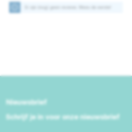
Er zijn (nog) geen reviews. Wees de eerste!
Nieuwsbrief
Schrijf je in voor onze nieuwsbrief