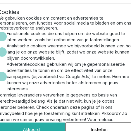
Cookies
e gebruiken cookies om content en advertenties te
ersonaliseren, om functies voor social media te bieden en om on
ebsiteverkeer te analyseren.
Functionele cookies die ons helpen om de website goed te
laten werken, zoals het onthouden van je taalinstellingen.
Analytische cookies waarmee we bijvoorbeeld kunnen zien h
lang je op onze website blijft, zodat we onze website kunnen
blijven doorontwikkelen.
Anderen zochten ook:
Advertentiecookies gebruiken wij om je gepersonaliseerde
advertenties te tonen en om de effectiviteit van onze
campagnes (bijvoorbeeld via Google Ads) te meten. Hiermee
kunnen wij onze advertenties beter afstemmen op jouw
interesses.
ommige leveranciers verwerken je gegevens op basis van
erechtvaardigd belang. Als je dat niet wilt, kun je je opties
ieronder beheren. Check onderaan deze pagina of in ons
RVS koppeling driedelig
Waterpom
rivacybeleid hoe je je toestemming kunt intrekken. Akkoord? Zo
unnen we samen jouw ervaring verbeteren! Voor mekaar.
Akkoord
Instellen