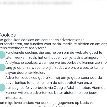
r de juiste druk pvc en druk pvc hulpstukken!
Cookies
e gebruiken cookies om content en advertenties te
ersonaliseren, om functies voor social media te bieden en om on
ebsiteverkeer te analyseren.
Functionele cookies die ons helpen om de website goed te
laten werken, zoals het onthouden van je taalinstellingen.
Analytische cookies waarmee we bijvoorbeeld kunnen zien h
lang je op onze website blijft, zodat we onze website kunnen
blijven doorontwikkelen.
Advertentiecookies gebruiken wij om je gepersonaliseerde
advertenties te tonen en om de effectiviteit van onze
campagnes (bijvoorbeeld via Google Ads) te meten. Hiermee
kunnen wij onze advertenties beter afstemmen op jouw
interesses.
ommige leveranciers verwerken je gegevens op basis van