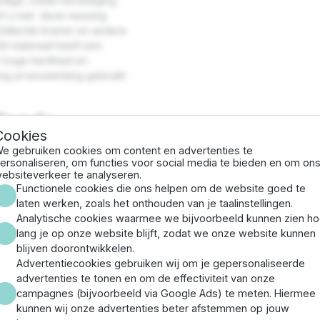
dige, solide bevestiging
rt u met deze messing
chillende kranen en andere
it materiaal heeft een
 hoge hardheid en
ing al eeuwenlang gebruikt
llende
Cookies
e gebruiken cookies om content en advertenties te
ersonaliseren, om functies voor social media te bieden en om on
ebsiteverkeer te analyseren.
r het verbinden van
Functionele cookies die ons helpen om de website goed te
rschillende kranen en
laten werken, zoals het onthouden van je taalinstellingen.
t de driedelige messing
Analytische cookies waarmee we bijvoorbeeld kunnen zien h
oor een af- of aanzuiging.
lang je op onze website blijft, zodat we onze website kunnen
 delen aan elkaar te
blijven doorontwikkelen.
t bij het aansluiten van een
Advertentiecookies gebruiken wij om je gepersonaliseerde
ontage zijn de
advertenties te tonen en om de effectiviteit van onze
campagnes (bijvoorbeeld via Google Ads) te meten. Hiermee
kunnen wij onze advertenties beter afstemmen op jouw
ls