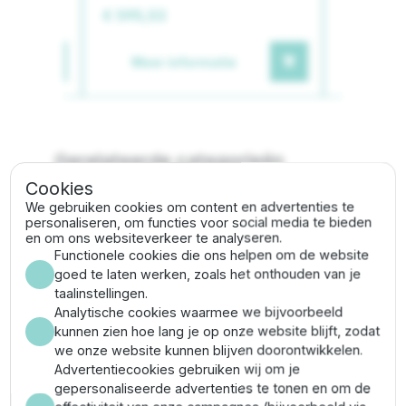
€ 595,53
€ 1.191,0
Meer informatie
Meer
Gerelateerde categorieën
Cookies
We gebruiken cookies om content en advertenties te
Gas schroefkoppeling steek x binnendraad
personaliseren, om functies voor social media te bieden
en om ons websiteverkeer te analyseren.
Gas koppelingen
Functionele cookies die ons helpen om de website
goed te laten werken, zoals het onthouden van je
taalinstellingen.
Analytische cookies waarmee we bijvoorbeeld
Omschrijving
kunnen zien hoe lang je op onze website blijft, zodat
we onze website kunnen blijven doorontwikkelen.
Advertentiecookies gebruiken wij om je
Hawle schroefkoppeling GASTEC - 63 mm x 2"
met
gepersonaliseerde advertenties te tonen en om de
aansluiting steek x binnendraad. Gemaakt van