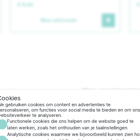
€ 5,64
€
Meer informatie
Plus- en minpunte
Cookies
e gebruiken cookies om content en advertenties te
 x 15 mm
is ideaal voor het
ersonaliseren, om functies voor social media te bieden en om on
Eenvoudige install
check
ebsiteverkeer te analyseren.
De overgangskoppeling is
Hoogwaardige kwal
check
Functionele cookies die ons helpen om de website goed te
verbinding met blauwe
laten werken, zoals het onthouden van je taalinstellingen.
an het Kiwa keurmerk en
Geschikt voor dri
check
Analytische cookies waarmee we bijvoorbeeld kunnen zien h
llaties.
Geschikt voor bo
check