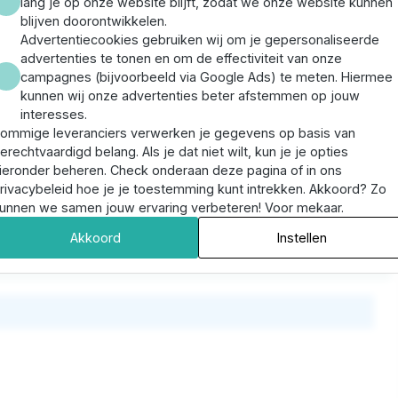
lang je op onze website blijft, zodat we onze website kunnen
blijven doorontwikkelen.
Niet geschikt voo
remove
Advertentiecookies gebruiken wij om je gepersonaliseerde
advertenties te tonen en om de effectiviteit van onze
and. De moer hoeft niet
campagnes (bijvoorbeeld via Google Ads) te meten. Hiermee
r montage. Na het insteken
Eigenschappen
kunnen wij onze advertenties beter afstemmen op jouw
tang verder vastdraaien.
interesses.
ommige leveranciers verwerken je gegevens op basis van
Type / serie
erechtvaardigd belang. Als je dat niet wilt, kun je je opties
ieronder beheren. Check onderaan deze pagina of in ons
Diameter
rivacybeleid hoe je je toestemming kunt intrekken. Akkoord? Zo
Materiaal
unnen we samen jouw ervaring verbeteren! Voor mekaar.
Akkoord
Instellen