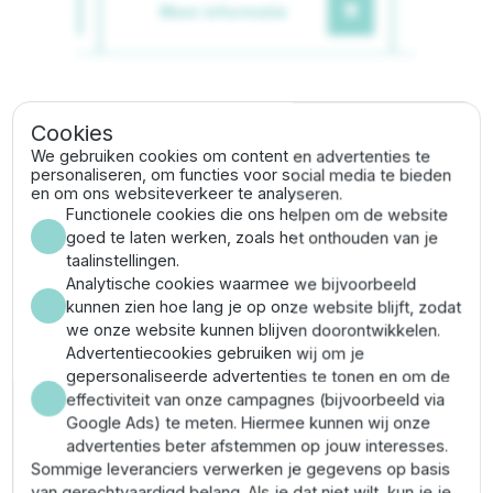
Meer informatie
Meer
Gerelateerde categorieën
Cookies
We gebruiken cookies om content en advertenties te
personaliseren, om functies voor social media te bieden
Tyleen T-stuk
Tyleen koppelingen
en om ons websiteverkeer te analyseren.
Functionele cookies die ons helpen om de website
goed te laten werken, zoals het onthouden van je
taalinstellingen.
Omschrijving
Analytische cookies waarmee we bijvoorbeeld
kunnen zien hoe lang je op onze website blijft, zodat
we onze website kunnen blijven doorontwikkelen.
Het
Unidelta PE T-stuk 20 mm
is ideaal voor het
Advertentiecookies gebruiken wij om je
maken van aftakkingen in een waterleiding. Het T-stuk
gepersonaliseerde advertenties te tonen en om de
is gemaakt van hoogwaardig PE en is voorzien van 3
effectiviteit van onze campagnes (bijvoorbeeld via
knelverbindingen met blauwe schroefkappen. Daarbij
Google Ads) te meten. Hiermee kunnen wij onze
is het T-stuk voorzien van het Kiwa keurmerk en
advertenties beter afstemmen op jouw interesses.
hiermee geschikt voor toepassingen op o.a.
Sommige leveranciers verwerken je gegevens op basis
drinkwaterinstallaties.
van gerechtvaardigd belang. Als je dat niet wilt, kun je je