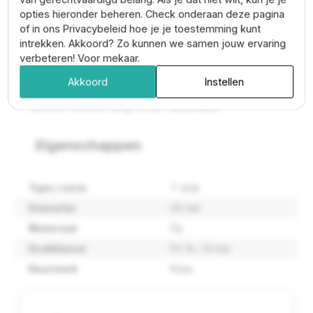
opties hieronder beheren. Check onderaan deze pagina
Tyleen koppelingen aansluiten
of in ons Privacybeleid hoe je je toestemming kunt
intrekken. Akkoord? Zo kunnen we samen jouw ervaring
De PE buis haaks afzagen en daarna insteken in de
verbeteren! Voor mekaar.
stootrand. De moer hoeft niet verder te worden
aangedraaid en de fitting is gereed voor montage. Na
Akkoord
Instellen
het insteken de wartelmoer stevig aandraaien met de
hand en met een tang verder vastdraaien.
Eigenschappen
Type / serie
T-stuk
Diameter
20 mm
Materiaal
Pp
Drukklasse
Pn 16 / 16 bar
Keurmerk
Kiwa