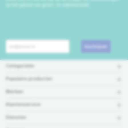
op het gebied van groen- en watertechniek.
Inschrijven
Categorieën
Populaire producten
Merken
Klantenservice
Diensten