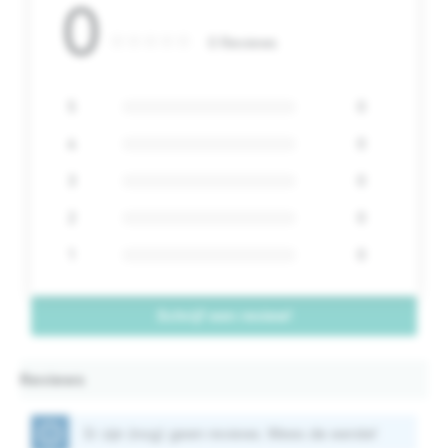
0
0 Reviews
5
0
4
0
3
0
2
0
1
0
Schrijf een review!
Reviews
Er zijn (nog) geen reviews. Wees de eerste!