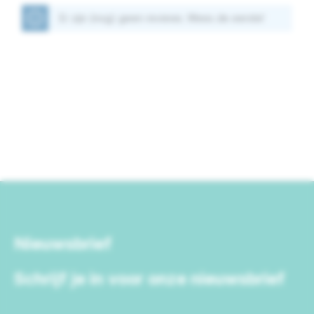
Er zijn (nog) geen reviews. Wees de eerste!
Nieuwsbrief
Schrijf je in voor onze nieuwsbrief