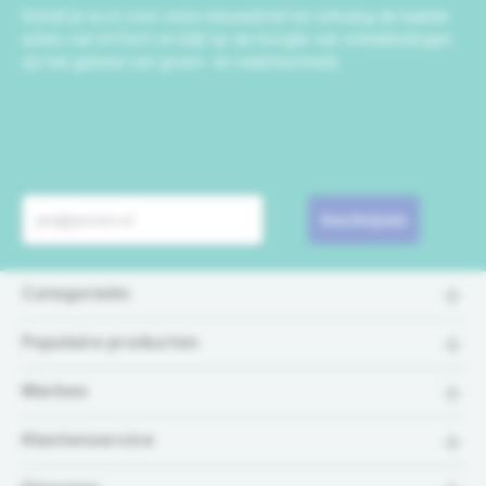
Schrijf je nu in voor onze nieuwsbrief en ontvang de laatste
acties van IrriTech en blijf op de hoogte van ontwikkelingen
op het gebied van groen- en watertechniek.
Inschrijven
Categorieën
Populaire producten
Merken
Klantenservice