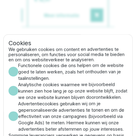
Meer informatie
Meer
Cookies
Gerelateerde categorieën
We gebruiken cookies om content en advertenties te
personaliseren, om functies voor social media te bieden
en om ons websiteverkeer te analyseren.
Tyleen T-stuk
Tyleen koppelingen
Functionele cookies die ons helpen om de website
goed te laten werken, zoals het onthouden van je
taalinstellingen.
Analytische cookies waarmee we bijvoorbeeld
Omschrijving
kunnen zien hoe lang je op onze website blijft, zodat
we onze website kunnen blijven doorontwikkelen.
Advertentiecookies gebruiken wij om je
Het
Unidelta PE verloop T-stuk 63 x 50 x 63 mm
is
gepersonaliseerde advertenties te tonen en om de
ideaal voor het maken van aftakkingen in een
effectiviteit van onze campagnes (bijvoorbeeld via
waterleiding. Het T-stuk is gemaakt van hoogwaardig
Google Ads) te meten. Hiermee kunnen wij onze
PE en is voorzien van 3 knelverbindingen met blauwe
advertenties beter afstemmen op jouw interesses.
schroefkappen. Daarbij is het T-stuk voorzien van het
Sommige leveranciers verwerken je gegevens op basis