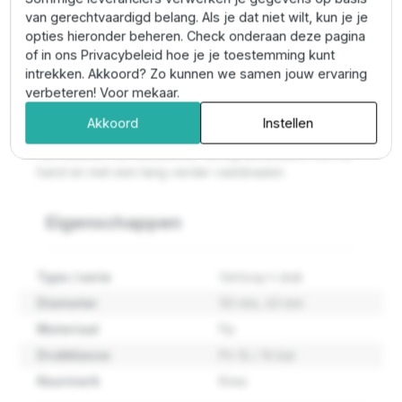
Kiwa keurmerk en hiermee geschikt voor toepassingen
van gerechtvaardigd belang. Als je dat niet wilt, kun je je
op o.a. drinkwaterinstallaties.
opties hieronder beheren. Check onderaan deze pagina
Tyleen koppelingen aansluiten
of in ons Privacybeleid hoe je je toestemming kunt
intrekken. Akkoord? Zo kunnen we samen jouw ervaring
verbeteren! Voor mekaar.
De PE buis haaks afzagen en daarna insteken in de
stootrand. De moer hoeft niet verder te worden
Akkoord
Instellen
aangedraaid en de fitting is gereed voor montage. Na
het insteken de wartelmoer stevig aandraaien met de
hand en met een tang verder vastdraaien.
Eigenschappen
Type / serie
Verloop t-stuk
Diameter
50 mm
, 63 mm
Materiaal
Pp
Drukklasse
Pn 16 / 16 bar
Keurmerk
Kiwa