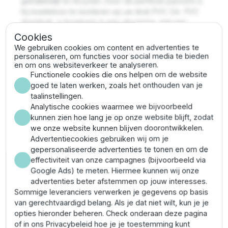
gemakkelijk te recyclen. Door de perfecte pasvorm is
hij moeiteloos te monteren op uw druk PVC. De PVC
draadsok is leverbaar in een uitvoering met een
binnendraad van 1/4'' tot en met
3''.
Zo vindt u altijd
Cookies
de juiste PVC
draad
sok voor uw pvc drukleiding.
We gebruiken cookies om content en advertenties te
personaliseren, om functies voor social media te bieden
Aansluiten druk pvc hulpstukken
en om ons websiteverkeer te analyseren.
Functionele cookies die ons helpen om de website
goed te laten werken, zoals het onthouden van je
Het monteren van de hulpstukken op uw pvc buis is
taalinstellingen.
zeer eenvoudig. U hoeft enkel de montageplek te
Analytische cookies waarmee we bijvoorbeeld
ontvetten
om hier vervolgens met de speciale
pvc
kunnen zien hoe lang je op onze website blijft, zodat
lijm
de bevestiging te maken. Deze lijm verzekert u
we onze website kunnen blijven doorontwikkelen.
van een waterdichte, solide bevestiging. Zo kunt u
Advertentiecookies gebruiken wij om je
zeer eenvoudig uw eigen PVC afvoer- en
gepersonaliseerde advertenties te tonen en om de
drinkwatersysteem maken. Alle hulpstukken zijn
effectiviteit van onze campagnes (bijvoorbeeld via
leverbaar vanuit eigen voorraad en kunnen dus snel
Google Ads) te meten. Hiermee kunnen wij onze
bezorgd worden.
advertenties beter afstemmen op jouw interesses.
Wilt u weten welke PVC drukleiding en pvc druk
Sommige leveranciers verwerken je gegevens op basis
hulpstukken het meest geschikt zijn voor uw situatie?
van gerechtvaardigd belang. Als je dat niet wilt, kun je je
Neem dan contact op en krijg advies voor de juiste
opties hieronder beheren. Check onderaan deze pagina
druk pvc en druk pvc hulpstukken!
of in ons Privacybeleid hoe je je toestemming kunt