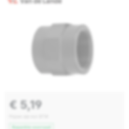
€ 5,19
Prijzen zijn incl. BTW
Beperkte voorraad