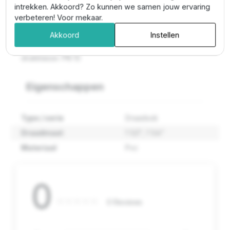
intrekken. Akkoord? Zo kunnen we samen jouw ervaring
Technische specificaties:
verbeteren! Voor mekaar.
afmetingen: 1 1/2'' x 1 1/4''
Akkoord
Instellen
materiaal: PVC
toepassing: draadsokverbinding
drukklasse: PN 10
Eigenschappen
Type / serie
Draadsok
Draadmaat
1 1/2"
, 1 1/4"
Materiaal
Pvc
0
0 Reviews