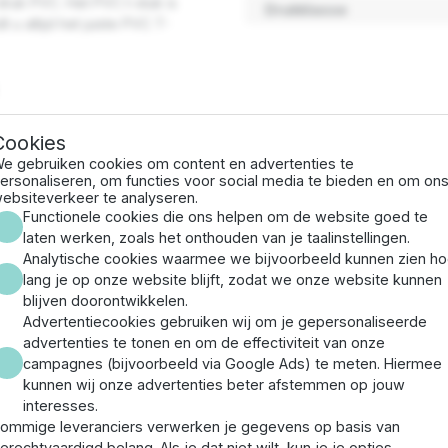
druk PVC. Het PVC t-stuk is
Drukklasse
 u altijd het juiste PVC T-
eenvoudig. U hoeft enkel
Cookies
speciale
pvc lijm
de
e gebruiken cookies om content en advertenties te
dichte, solide bevestiging.
ersonaliseren, om functies voor social media te bieden en om on
watersysteem maken. Alle
ebsiteverkeer te analyseren.
nen dus snel bezorgd
Functionele cookies die ons helpen om de website goed te
laten werken, zoals het onthouden van je taalinstellingen.
Analytische cookies waarmee we bijvoorbeeld kunnen zien h
en het meest geschikt zijn
lang je op onze website blijft, zodat we onze website kunnen
r de juiste druk pvc en
blijven doorontwikkelen.
Advertentiecookies gebruiken wij om je gepersonaliseerde
advertenties te tonen en om de effectiviteit van onze
campagnes (bijvoorbeeld via Google Ads) te meten. Hiermee
kunnen wij onze advertenties beter afstemmen op jouw
interesses.
ommige leveranciers verwerken je gegevens op basis van
erechtvaardigd belang. Als je dat niet wilt, kun je je opties