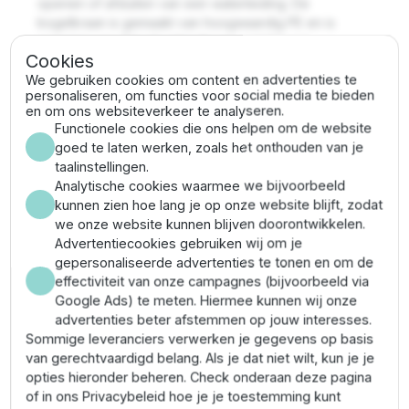
openen of afsluiten van een waterleiding. De
kogelkraan is gemaakt van hoogwaardig PE en is
voorzien van 2 knelverbindingen met blauwe
Cookies
schroefkappen. Daarbij is de kogelkraan voorzien van
We gebruiken cookies om content en advertenties te
het Kiwa keurmerk en hiermee geschikt voor
personaliseren, om functies voor social media te bieden
toepassingen op o.a. drinkwaterinstallaties.
en om ons websiteverkeer te analyseren.
Functionele cookies die ons helpen om de website
Tyleen koppelingen aansluiten
goed te laten werken, zoals het onthouden van je
taalinstellingen.
De PE buis haaks afzagen en daarna insteken in de
Analytische cookies waarmee we bijvoorbeeld
stootrand. De moer hoeft niet verder te worden
kunnen zien hoe lang je op onze website blijft, zodat
aangedraaid en de fitting is gereed voor montage. Na
we onze website kunnen blijven doorontwikkelen.
het insteken de wartelmoer stevig aandraaien met de
Advertentiecookies gebruiken wij om je
hand en met een tang verder vastdraaien.
gepersonaliseerde advertenties te tonen en om de
effectiviteit van onze campagnes (bijvoorbeeld via
Google Ads) te meten. Hiermee kunnen wij onze
Plus- en minpunten
advertenties beter afstemmen op jouw interesses.
Sommige leveranciers verwerken je gegevens op basis
van gerechtvaardigd belang. Als je dat niet wilt, kun je je
Eenvoudige installatie
check
opties hieronder beheren. Check onderaan deze pagina
Hoogwaardige kwaliteit
check
of in ons Privacybeleid hoe je je toestemming kunt