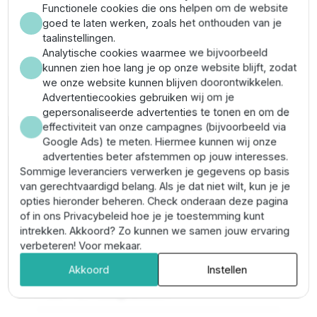
Functionele cookies die ons helpen om de website
goed te laten werken, zoals het onthouden van je
De
Unidelta PE koppeling 32 mm x 1/2"
is ideaal voor
taalinstellingen.
het verbinden van een tyleenslang aan een andere
Analytische cookies waarmee we bijvoorbeeld
slang of een ander systeem. De koppeling is gemaakt
kunnen zien hoe lang je op onze website blijft, zodat
van hoogwaardig PE en is voorzien van een
we onze website kunnen blijven doorontwikkelen.
knelverbinding en een binnendraad verbinding. Daarbij
Advertentiecookies gebruiken wij om je
is de koppeling voorzien van het Kiwa keurmerk en
gepersonaliseerde advertenties te tonen en om de
hiermee geschikt voor toepassingen op o.a.
effectiviteit van onze campagnes (bijvoorbeeld via
drinkwaterinstallaties.
Google Ads) te meten. Hiermee kunnen wij onze
Tyleen koppelingen aansluiten
advertenties beter afstemmen op jouw interesses.
Sommige leveranciers verwerken je gegevens op basis
van gerechtvaardigd belang. Als je dat niet wilt, kun je je
De PE buis haaks afzagen en daarna insteken in de
opties hieronder beheren. Check onderaan deze pagina
stootrand. De moer hoeft niet verder te worden
of in ons Privacybeleid hoe je je toestemming kunt
aangedraaid en de fitting is gereed voor montage. Na
intrekken. Akkoord? Zo kunnen we samen jouw ervaring
het insteken de wartelmoer stevig aandraaien met de
verbeteren! Voor mekaar.
hand en met een tang verder vastdraaien.
Akkoord
Instellen
Plus- en minpunten