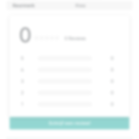
Keurmerk
Kiwa
0
0 Reviews
5
0
4
0
3
0
2
0
1
0
Schrijf een review!