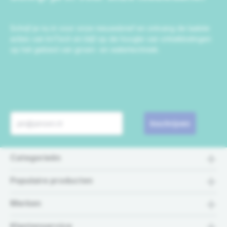
Schrijf je nu in voor onze nieuwsbrief en ontvang de laatste
acties van IrriTech en blijf op de hoogte van ontwikkelingen
op het gebied van groen- en watertechniek.
Inschrijven
Categorieën
Populaire producten
Merken
Klantenservice