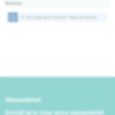
Reviews
Er zijn (nog) geen reviews. Wees de eerste!
Nieuwsbrief
Schrijf je in voor onze nieuwsbrief