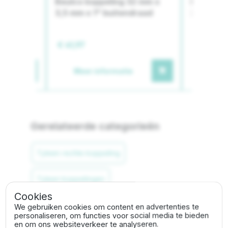
32 mm, 2
Beulco koppeling 32 mm x
Beulco s
3,5 mm x 1" buitendraad
2,0 mm
€ 41,97
€ 8,20
Meer informatie
Meer
Gerelateerde categorieën
Tyleen rechte koppeling
Tyleen koppelingen
Cookies
We gebruiken cookies om content en advertenties te
personaliseren, om functies voor social media te bieden
Omschrijving
en om ons websiteverkeer te analyseren.