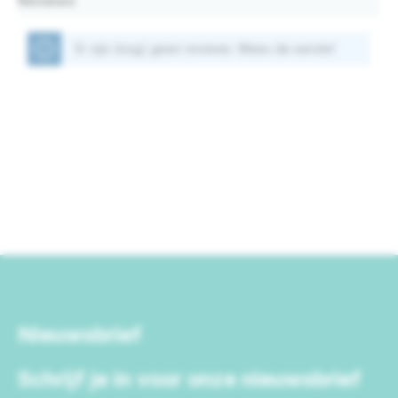
Reviews
Er zijn (nog) geen reviews. Wees de eerste!
Nieuwsbrief
Schrijf je in voor onze nieuwsbrief