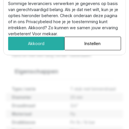
het Kiwa keurmerk en hiermee geschikt voor
Sommige leveranciers verwerken je gegevens op basis
toepassingen op o.a. drinkwaterinstallaties.
van gerechtvaardigd belang. Als je dat niet wilt, kun je je
opties hieronder beheren. Check onderaan deze pagina
Tyleen koppelingen aansluiten
of in ons Privacybeleid hoe je je toestemming kunt
intrekken. Akkoord? Zo kunnen we samen jouw ervaring
De PE buis haaks afzagen en daarna insteken in de
verbeteren! Voor mekaar.
stootrand. De moer hoeft niet verder te worden
aangedraaid en de fitting is gereed voor montage. Na
Akkoord
Instellen
het insteken de wartelmoer stevig aandraaien met de
hand en met een tang verder vastdraaien.
Eigenschappen
Type / serie
T-stuk met binnendraad
Diameter
25 mm
Draadmaat
3/4"
Materiaal
Pp
Drukklasse
Pn 16 / 16 bar