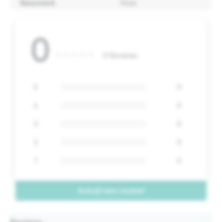
Keurmerk
Kiwa
0
0 Reviews
5
0
4
0
3
0
2
0
1
0
Schrijf een review!