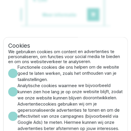
Meer informatie
Meer
Cookies
Gerelateerde categorieën
We gebruiken cookies om content en advertenties te
personaliseren, om functies voor social media te bieden
en om ons websiteverkeer te analyseren.
Tyleen T-stuk
Tyleen koppelingen
Functionele cookies die ons helpen om de website
goed te laten werken, zoals het onthouden van je
taalinstellingen.
Omschrijving
Analytische cookies waarmee we bijvoorbeeld
kunnen zien hoe lang je op onze website blijft, zodat
we onze website kunnen blijven doorontwikkelen.
Het
Unidelta PE T-stuk x binnendraad 25 mm x 3/4"
Advertentiecookies gebruiken wij om je
is ideaal voor het maken van aftakkingen in een
gepersonaliseerde advertenties te tonen en om de
waterleiding. Het T-stuk is gemaakt van hoogwaardig
effectiviteit van onze campagnes (bijvoorbeeld via
PE en is voorzien van een binnendraad verbinding en
Google Ads) te meten. Hiermee kunnen wij onze
2 knelverbindingen. Daarbij is het T-stuk voorzien van
advertenties beter afstemmen op jouw interesses.