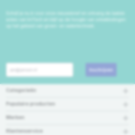
Schrijf je nu in voor onze nieuwsbrief en ontvang de laatste
acties van IrriTech en blijf op de hoogte van ontwikkelingen
op het gebied van groen- en watertechniek.
Inschrijven
Categorieën
Populaire producten
Merken
Klantenservice