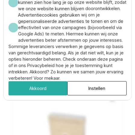
kunnen zien hoe lang je op onze website blijft, zodat
we onze website kunnen blijven doorontwikkelen.
Anrin Self-100 Smart lijngoot
Advertentiecookies gebruiken wij om je
gepersonaliseerde advertenties te tonen en om de
polymeerbeton met kunststof rooster en
effectiviteit van onze campagnes (bijvoorbeeld via
uitloop 100 x 10,3 cm
Google Ads) te meten. Hiermee kunnen wij onze
RI.435.264
| Groep: 254
advertenties beter afstemmen op jouw interesses.
Sommige leveranciers verwerken je gegevens op basis
€ 87,53
van gerechtvaardigd belang. Als je dat niet wilt, kun je je
1 - 3 dagen levertijd
opties hieronder beheren. Check onderaan deze pagina
of in ons Privacybeleid hoe je je toestemming kunt
shopping_cart
intrekken. Akkoord? Zo kunnen we samen jouw ervaring
In winkelwagen
verbeteren! Voor mekaar.
Akkoord
Instellen
star_border