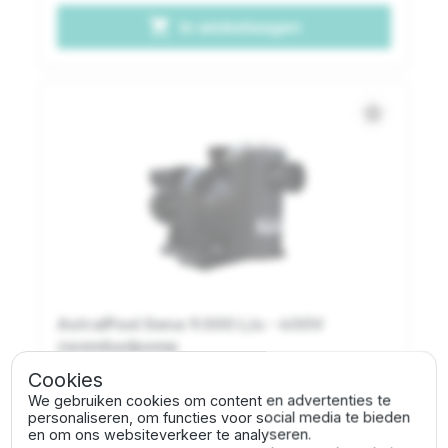
shopping_cart
In winkelwagen
star_border
AstralPool Sena 9.000 L/u - 400V
zwembadpomp
Cookies
PO.05.100.230
| Groep: 508
We gebruiken cookies om content en advertenties te
personaliseren, om functies voor social media te bieden
€ 473,06
en om ons websiteverkeer te analyseren.