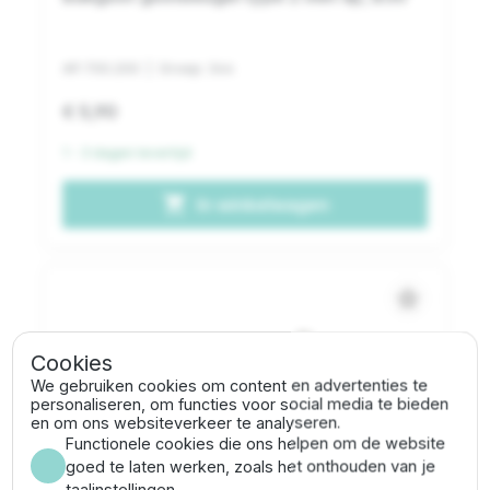
AP.700.200
| Groep: 344
€ 5,90
1 - 3 dagen levertijd
shopping_cart
In winkelwagen
star_border
Cookies
We gebruiken cookies om content en advertenties te
personaliseren, om functies voor social media te bieden
en om ons websiteverkeer te analyseren.
Functionele cookies die ons helpen om de website
goed te laten werken, zoals het onthouden van je
taalinstellingen.