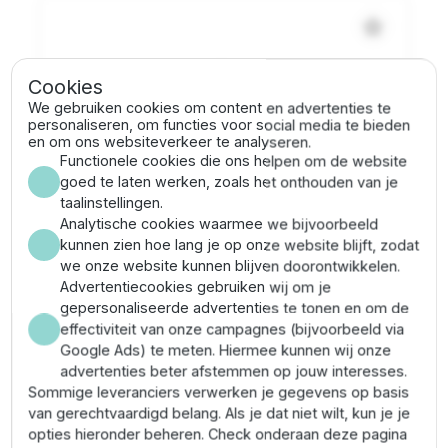
star_border
Cookies
We gebruiken cookies om content en advertenties te
personaliseren, om functies voor social media te bieden
en om ons websiteverkeer te analyseren.
Functionele cookies die ons helpen om de website
goed te laten werken, zoals het onthouden van je
taalinstellingen.
Analytische cookies waarmee we bijvoorbeeld
ACO Hexaline Slotline inspectie/hoekstuk
kunnen zien hoe lang je op onze website blijft, zodat
met spie 110 mm
we onze website kunnen blijven doorontwikkelen.
Advertentiecookies gebruiken wij om je
RI.440.150
| Groep: 255
gepersonaliseerde advertenties te tonen en om de
effectiviteit van onze campagnes (bijvoorbeeld via
€ 39,92
Google Ads) te meten. Hiermee kunnen wij onze
advertenties beter afstemmen op jouw interesses.
Op voorraad
Sommige leveranciers verwerken je gegevens op basis
van gerechtvaardigd belang. Als je dat niet wilt, kun je je
shopping_cart
In winkelwagen
opties hieronder beheren. Check onderaan deze pagina