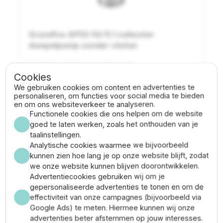
Grundfos AP50 50.11.1 vuilwater
dompelpomp zonder vlotter
PO.08.504.106
| Groep: 672
Cookies
€ 2.568,50
We gebruiken cookies om content en advertenties te
personaliseren, om functies voor social media te bieden
en om ons websiteverkeer te analyseren.
1 - 3 dagen levertijd
Functionele cookies die ons helpen om de website
goed te laten werken, zoals het onthouden van je
shopping_cart
In winkelwagen
taalinstellingen.
Analytische cookies waarmee we bijvoorbeeld
kunnen zien hoe lang je op onze website blijft, zodat
we onze website kunnen blijven doorontwikkelen.
star_border
Advertentiecookies gebruiken wij om je
gepersonaliseerde advertenties te tonen en om de
effectiviteit van onze campagnes (bijvoorbeeld via
Google Ads) te meten. Hiermee kunnen wij onze
advertenties beter afstemmen op jouw interesses.