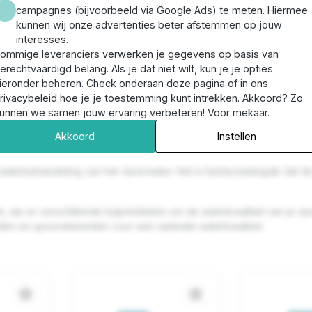
campagnes (bijvoorbeeld via Google Ads) te meten. Hiermee
€ 20,95
kunnen wij onze advertenties beter afstemmen op jouw
interesses.
1 - 3 dagen levertijd
ommige leveranciers verwerken je gegevens op basis van
erechtvaardigd belang. Als je dat niet wilt, kun je je opties
shopping_cart
wagen
In winkelwagen
ieronder beheren. Check onderaan deze pagina of in ons
rivacybeleid hoe je je toestemming kunt intrekken. Akkoord? Zo
unnen we samen jouw ervaring verbeteren! Voor mekaar.
Akkoord
Instellen
aterbehandeling van het vijverwater. Het is hierbij belangrijk dat 
t, zijn er verschillende hulpmiddelen om de waterkwaliteit van je vi
ralen en spoorelementen voor een optimale waterkwaliteit.
star_border
star_border