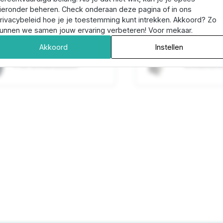
ieronder beheren. Check onderaan deze pagina of in ons
rivacybeleid hoe je je toestemming kunt intrekken. Akkoord? Zo
unnen we samen jouw ervaring verbeteren! Voor mekaar.
Akkoord
Instellen
PVC afvoerbuizen
Grindmatt