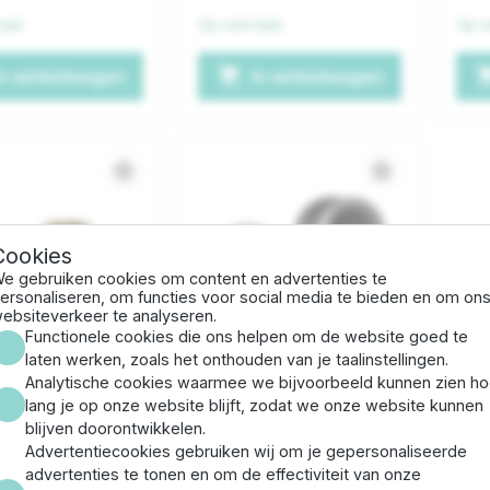
raad
Op voorraad
Op v
shopping_cart
shoppin
In winkelwagen
In winkelwagen
star_border
star_border
Cookies
e gebruiken cookies om content en advertenties te
ersonaliseren, om functies voor social media te bieden en om on
ebsiteverkeer te analyseren.
Functionele cookies die ons helpen om de website goed te
laten werken, zoals het onthouden van je taalinstellingen.
Analytische cookies waarmee we bijvoorbeeld kunnen zien h
g muurplaat 32
PP muurplaat 20 mm x
lang je op onze website blijft, zodat we onze website kunnen
' | Tyleen
1/2'' met
blijven doorontwikkelen.
verstevigingsring
Advertentiecookies gebruiken wij om je gepersonaliseerde
advertenties te tonen en om de effectiviteit van onze
08
| Groep: 738
AP.217.102
| Groep: 762