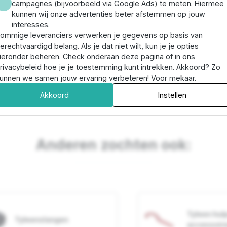
campagnes (bijvoorbeeld via Google Ads) te meten. Hiermee
3
€ 11,50
kunnen wij onze advertenties beter afstemmen op jouw
interesses.
raad
Op voorraad
ommige leveranciers verwerken je gegevens op basis van
erechtvaardigd belang. Als je dat niet wilt, kun je je opties
shopping_cart
In winkelwagen
In winkelwagen
ieronder beheren. Check onderaan deze pagina of in ons
rivacybeleid hoe je je toestemming kunt intrekken. Akkoord? Zo
unnen we samen jouw ervaring verbeteren! Voor mekaar.
Akkoord
Instellen
Anderen zochten ook:
Tyleen hul
Tyleenslangen
accessoir