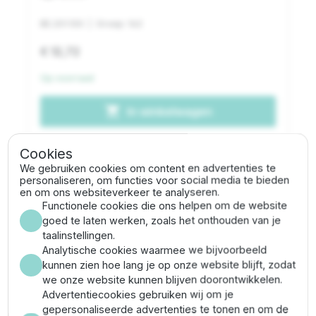
BE.201.100
| Groep: 162
€ 12,72
Op voorraad
shopping_cart
In winkelwagen
Cookies
We gebruiken cookies om content en advertenties te
star_border
personaliseren, om functies voor social media te bieden
en om ons websiteverkeer te analyseren.
Functionele cookies die ons helpen om de website
goed te laten werken, zoals het onthouden van je
taalinstellingen.
Analytische cookies waarmee we bijvoorbeeld
kunnen zien hoe lang je op onze website blijft, zodat
we onze website kunnen blijven doorontwikkelen.
Advertentiecookies gebruiken wij om je
gepersonaliseerde advertenties te tonen en om de