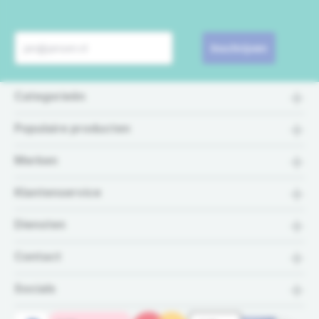
Inschrijven
Categorieën
Populaire producten
Merken
Klantenservice
Diensten
Contact
Socials