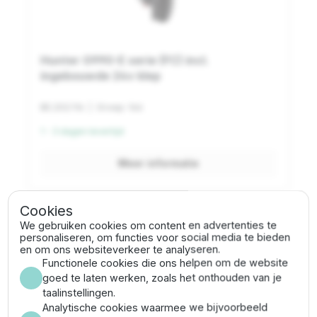
Hunter G990-E serie (FC) incl.
ingebouwde 24v klep
BE.202.116
| Groep: 166
1 - 3 dagen levertijd
Meer informatie
Cookies
We gebruiken cookies om content en advertenties te
personaliseren, om functies voor social media te bieden
en om ons websiteverkeer te analyseren.
Hunter G-990 serie
Functionele cookies die ons helpen om de website
goed te laten werken, zoals het onthouden van je
De Hunter G-990 pop-up sproeier is een sproeier die
taalinstellingen.
je veel tegenkomt op golfbanen. Door de combinatie
Analytische cookies waarmee we bijvoorbeeld