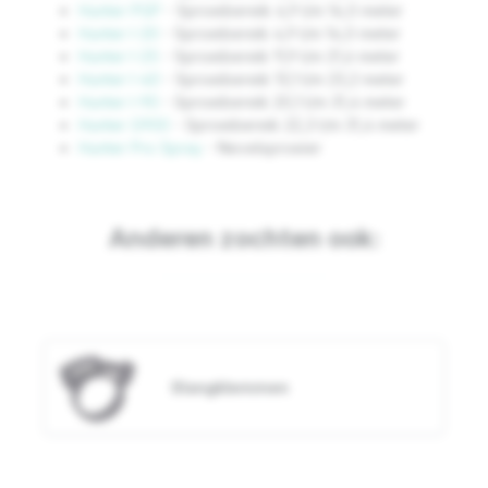
Hunter PGP
- Sproeibereik 4,9 t/m 14,0 meter
Hunter I-20
- Sproeibereik 4,9 t/m 14,0 meter
Hunter I-25
- Sproeibereik 11,9 t/m 21,6 meter
Hunter I-40
- Sproeibereik 13,1 t/m 23,2 meter
Hunter I-90
- Sproeibereik 20,1 t/m 31,4 meter
Hunter G900
- Sproeibereik 22,3 t/m 31,4 meter
Hunter Pro Spray
- Nevelsproeier
Anderen zochten ook:
Slangklemmen