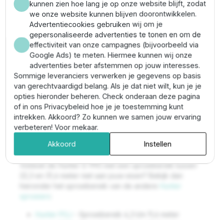
van duurzaamheid, flexibiliteit en efficiëntie past deze
kunnen zien hoe lang je op onze website blijft, zodat
sproeier in de meeste situaties. Dankzij de ingebouwde
we onze website kunnen blijven doorontwikkelen.
24-v magneetklep is deze sproeier direct klaar voor
Advertentiecookies gebruiken wij om je
het aansluiten op een beregeningscomputer. Hunter
gepersonaliseerde advertenties te tonen en om de
heeft de G-990 uitgerust met de gepatenteerde TTS
effectiviteit van onze campagnes (bijvoorbeeld via
technologie waardoor je gemakkelijk bij de
Google Ads) te meten. Hiermee kunnen wij onze
belangrijkste onderdelen kan via de bovenkant van de
advertenties beter afstemmen op jouw interesses.
sproeier. De grootste, kleinste, elektrische en
Sommige leveranciers verwerken je gegevens op basis
mechanische onderdelen zijn zo direct bereikbaar
van gerechtvaardigd belang. Als je dat niet wilt, kun je je
voor onderhoud.
opties hieronder beheren. Check onderaan deze pagina
of in ons Privacybeleid hoe je je toestemming kunt
De sproeiers beschikken over een 1 1/2" binnendraad
intrekken. Akkoord? Zo kunnen we samen jouw ervaring
aansluiting en werken met een druk van 5,5 tot 8,3 bar.
verbeteren! Voor mekaar.
Sproeibereik Hunter sproeiers
Akkoord
Instellen
Voldoet de Hunter G-990 met een sproeibereik tussen
22,3 en 31,4 meter niet aan jouw eisen? Bekijk dan
hieronder het sproeibereik van de andere
Hunter
sproeiers
:
Hunter PGJ
- Sproeibereik 4,3 t/m 11,6 meter