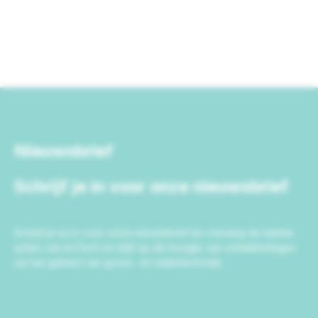
Nieuwsbrief
Schrijf je in voor onze nieuwsbrief
Schrijf je nu in voor onze nieuwsbrief en ontvang de laatste
acties van IrriTech en blijf op de hoogte van ontwikkelingen
op het gebied van groen- en watertechniek.